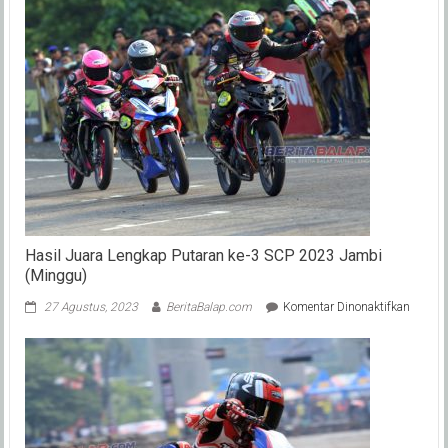
Hasil Juara Lengkap Putaran ke-3 SCP 2023 Jambi
(Minggu)
pada
27 Agustus, 2023
BeritaBalap.com
Komentar Dinonaktifkan
Hasil
Juara
Lengka
Putara
ke-
3
SCP