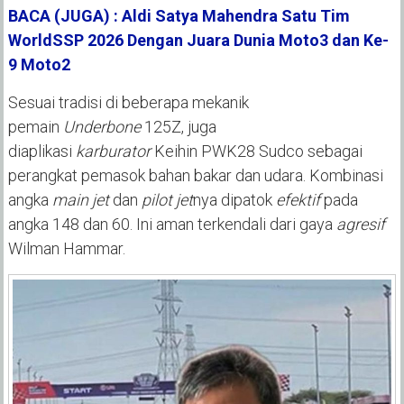
BACA (JUGA) : Aldi Satya Mahendra Satu Tim
WorldSSP 2026 Dengan Juara Dunia Moto3 dan Ke-
9 Moto2
Sesuai tradisi di beberapa mekanik
pemain
Underbone
125Z, juga
diaplikasi
karburator
Keihin PWK28 Sudco sebagai
perangkat pemasok bahan bakar dan udara. Kombinasi
angka
main jet
dan
pilot jet
nya dipatok
efektif
pada
angka 148 dan 60. Ini aman terkendali dari gaya
agresif
Wilman Hammar.