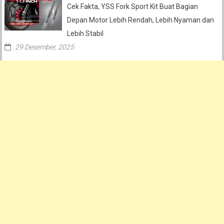
Cek Fakta, YSS Fork Sport Kit Buat Bagian
Depan Motor Lebih Rendah, Lebih Nyaman dan
Lebih Stabil
29 Desember, 2025