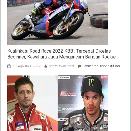
2023
Jambi
(Mingg
Kualifikasi Road Race 2022 KBB : Tercepat Dikelas
Beginner, Kawahara Juga Mengancam Barisan Rookie
pada
27 Agustus, 2022
BeritaBalap.com
Komentar Dinonaktifkan
Kualifi
Road
Race
2022
KBB
:
Tercepa
Dikelas
Beginne
Kawaha
Juga
Menga