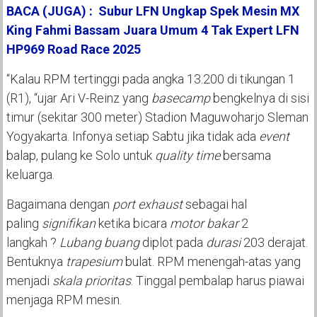
BACA (JUGA) : Subur LFN Ungkap Spek Mesin MX
King Fahmi Bassam Juara Umum 4 Tak Expert LFN
HP969 Road Race 2025
“Kalau RPM tertinggi pada angka 13.200 di tikungan 1
(R1), “ujar Ari V-Reinz yang
basecamp
bengkelnya di sisi
timur (sekitar 300 meter) Stadion Maguwoharjo Sleman
Yogyakarta. Infonya setiap Sabtu jika tidak ada
event
balap, pulang ke Solo untuk
quality time
bersama
keluarga.
Bagaimana dengan
port exhaust
sebagai hal
paling
signifikan
ketika bicara
motor bakar
2
langkah ?
Lubang buang
diplot pada
durasi
203 derajat.
Bentuknya
trapesium
bulat. RPM menengah-atas yang
menjadi
skala prioritas
. Tinggal pembalap harus piawai
menjaga RPM mesin.