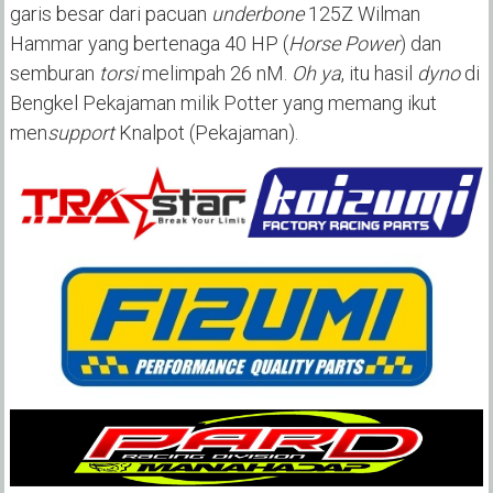
garis besar dari pacuan
underbone
125Z Wilman
Hammar yang bertenaga 40 HP (
Horse Power
) dan
semburan
torsi
melimpah 26 nM.
Oh ya
, itu hasil
dyno
di
Bengkel Pekajaman milik Potter yang memang ikut
men
support
Knalpot (Pekajaman).