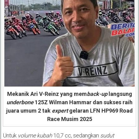
Mekanik Ari V-Reinz yang mem
back-up
langsung
underbone
125Z Wilman Hammar dan sukses raih
juara umum 2 tak
expert
gelaran LFN HP969 Road
Race Musim 2025
Untuk
volume kubah
10,7 cc, sedangkan
sudut