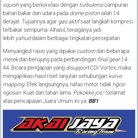
squish
yang berkorelasi dengan
turbulensi
campuran
bahan bakar dan udara pada
dome piston
ialah 14
derajat. Tujuannya agar
gas aktif
saat langkah kompresi
terbakar sempurna. Alhasil, tenaganya jadi
lebih
yahud
dalam berbagai tingkatan percepatan.
Menyangkut rasio yang dipakai
custom
dari beberapa
merek
dan berujung pada perbandingan
final gear
14-
44. Bicara pengapian yang
disupport
CDI Vortex, maka
mengaplikasi hasil riset lanjutan sehubungan
kurve
mapping
. Efek langsungnya, nafas motor tidak
ngos-
ngosan
. Kuat dan tahan lama.
Pokokke jos
! Selamat
atas pencapaian Juara Umum ini ya.
BB1