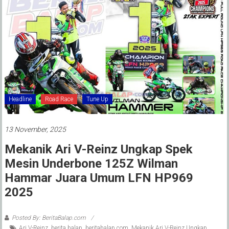
Headline
Road Race
Tune Up
13 November, 2025
Mekanik Ari V-Reinz Ungkap Spek
Mesin Underbone 125Z Wilman
Hammar Juara Umum LFN HP969
2025
Posted By: BeritaBalap.com
Ari V-Reinz
,
berita balap
,
beritabalap.com
,
Mekanik Ari V-Reinz Ungkap