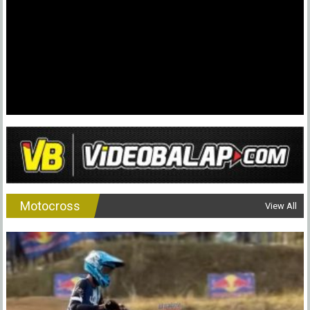
Eko
Chodox
Tarung
6
Kelas
Poin,
5
Motor
Gawean
Yusron
!
Motocross
View All