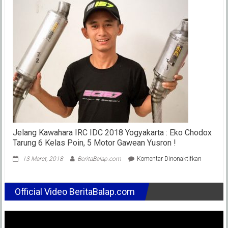
Race
Cham
2018
Sentu
Kecil,
Sabt
(22
Des)
Jelang Kawahara IRC IDC 2018 Yogyakarta : Eko Chodox
Tarung 6 Kelas Poin, 5 Motor Gawean Yusron !
pada
13 Maret, 2018
BeritaBalap.com
Komentar Dinonaktifkan
Jelang
Kawahara
IRC
Official Video BeritaBalap.com
IDC
2018
Yogyakart
: