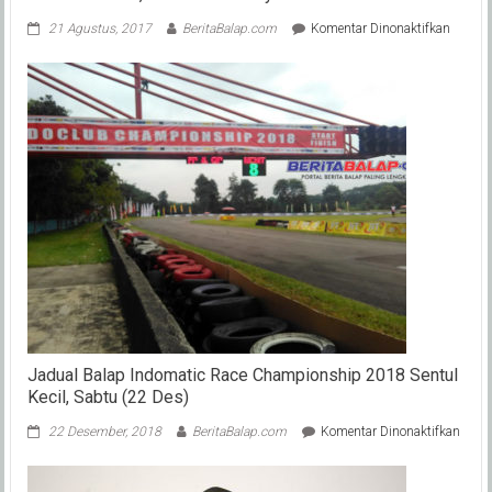
pada
21 Agustus, 2017
BeritaBalap.com
Komentar Dinonaktifkan
Kejurd
Road
Race
Jawa
Timur
2017-
Sampa
:
Serbua
Rider
Nasiona
Ini
Hasil
Juaran
Jadual Balap Indomatic Race Championship 2018 Sentul
Kecil, Sabtu (22 Des)
pada
22 Desember, 2018
BeritaBalap.com
Komentar Dinonaktifkan
Jadua
Balap
Indom