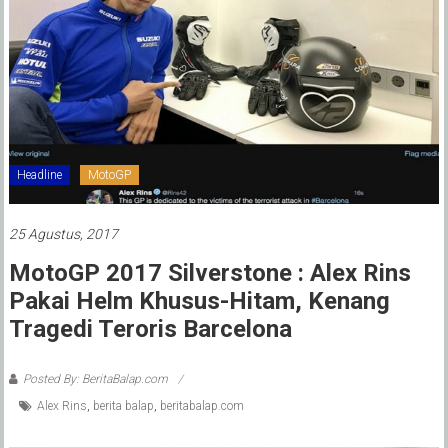
Headline
MotoGP
25 Agustus, 2017
MotoGP 2017 Silverstone : Alex Rins
Pakai Helm Khusus-Hitam, Kenang
Tragedi Teroris Barcelona
Posted By: BeritaBalap.com
Alex Rins
,
berita balap
,
beritabalap.com