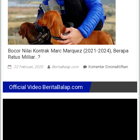
125
Terbaru
!!
Bocor Nilai Kontrak Marc Marquez (2021-2024), Berapa
Ratus Milliar…?
pada
22 Februari, 2020
BeritaBalap.com
Komentar Dinonaktifkan
Bocor
Nilai
Kontra
Official Video BeritaBalap.com
Marc
Marqu
(2021-
2024),
Berapa
Ratus
Milliar