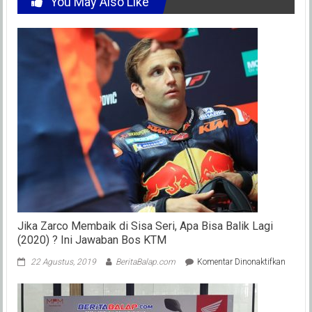
You May Also Like
Jika Zarco Membaik di Sisa Seri, Apa Bisa Balik Lagi
(2020) ? Ini Jawaban Bos KTM
pada
22 Agustus, 2019
BeritaBalap.com
Komentar Dinonaktifkan
Jika
Zarco
Memba
di