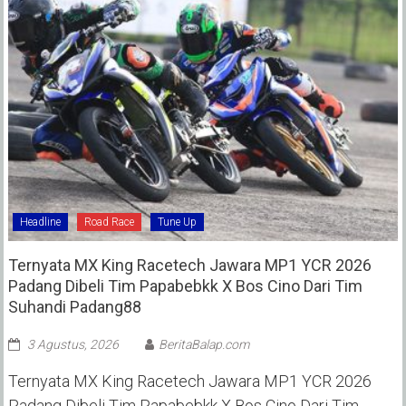
Headline
Road Race
Tune Up
Ternyata MX King Racetech Jawara MP1 YCR 2026
Padang Dibeli Tim Papabebkk X Bos Cino Dari Tim
Suhandi Padang88
3 Agustus, 2026
BeritaBalap.com
Ternyata MX King Racetech Jawara MP1 YCR 2026
Padang Dibeli Tim Papabebkk X Bos Cino Dari Tim