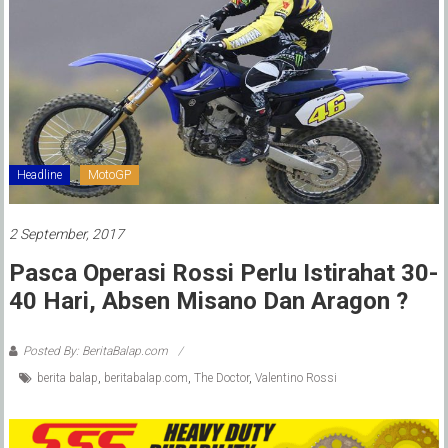
Headline
MotoGP
2 September, 2017
Pasca Operasi Rossi Perlu Istirahat 30-
40 Hari, Absen Misano Dan Aragon ?
Posted By: BeritaBalap.com
berita balap
,
beritabalap.com
,
The Doctor
,
Valentino Rossi