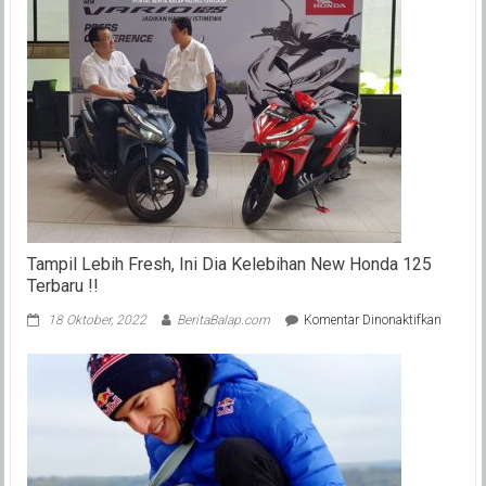
Sisa
Seri,
Apa
Bisa
Balik
Lagi
(2020)
?
Ini
Jawab
Bos
KTM
Tampil Lebih Fresh, Ini Dia Kelebihan New Honda 125
Terbaru !!
pada
18 Oktober, 2022
BeritaBalap.com
Komentar Dinonaktifkan
Tampil
Lebih
Fresh,
Ini
Dia
Kelebih
New
Honda