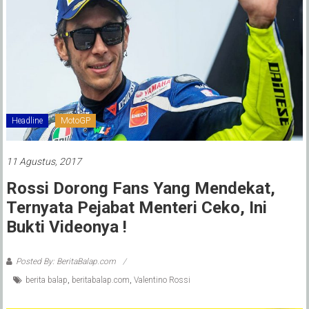
Headline
MotoGP
11 Agustus, 2017
Rossi Dorong Fans Yang Mendekat,
Ternyata Pejabat Menteri Ceko, Ini
Bukti Videonya !
Posted By: BeritaBalap.com
berita balap
,
beritabalap.com
,
Valentino Rossi