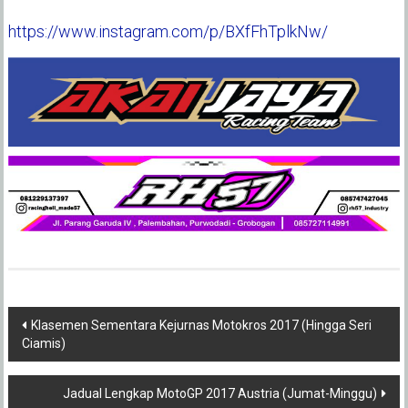
https://www.instagram.com/p/BXfFhTplkNw/
Post
Klasemen Sementara Kejurnas Motokros 2017 (Hingga Seri
Ciamis)
navigation
Jadual Lengkap MotoGP 2017 Austria (Jumat-Minggu)