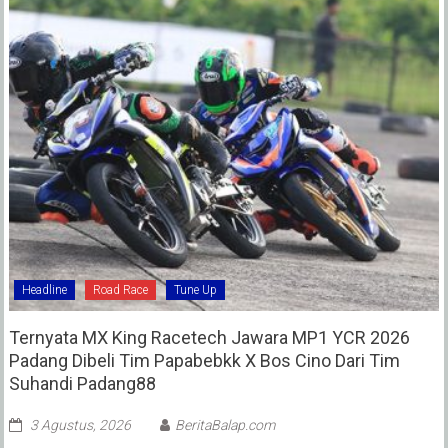
Headline
Road Race
Tune Up
Ternyata MX King Racetech Jawara MP1 YCR 2026
Padang Dibeli Tim Papabebkk X Bos Cino Dari Tim
Suhandi Padang88
3 Agustus, 2026
BeritaBalap.com