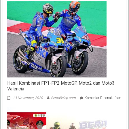
SCP
2024
Seri
2
Bengkulu
Selatan
Hasil Kombinasi FP1-FP2 MotoGP, Moto2 dan Moto3
Valencia
pada
13 November, 2020
BeritaBalap.com
Komentar Dinonaktifkan
Hasil
Komb
FP1-
FP2
Moto
Moto