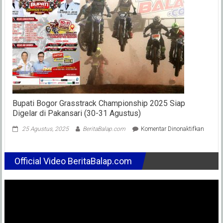
dan
Moto
Valen
Bupati Bogor Grasstrack Championship 2025 Siap
Digelar di Pakansari (30-31 Agustus)
pada
25 Agustus, 2025
BeritaBalap.com
Komentar Dinonaktifkan
Bupati
Bogor
Grasst
Official Video BeritaBalap.com
Champ
2025
Siap
Digelar
di
Pakans
(30-