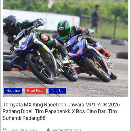
Headline
Road Race
Tune Up
Ternyata MX King Racetech Jawara MP1 YCR 2026
Padang Dibeli Tim Papabebkk X Bos Cino Dari Tim
Suhandi Padang88
3 Agustus, 2026
BeritaBalap.com