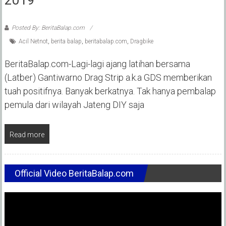
Posted By: BeritaBalap.com
Acil Netnot
,
berita balap
,
beritabalap.com
,
Dragbike
BeritaBalap.com-Lagi-lagi ajang latihan bersama
(Latber) Gantiwarno Drag Strip a.k.a GDS memberikan
tuah positifnya. Banyak berkatnya. Tak hanya pembalap
pemula dari wilayah Jateng DIY saja
Read more
Official Video BeritaBalap.com