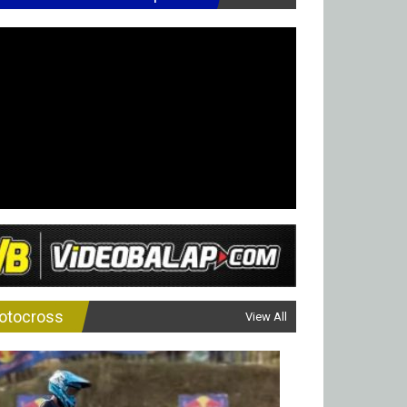
otocross
View All