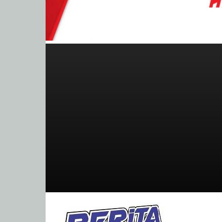
BeritaBalap.com