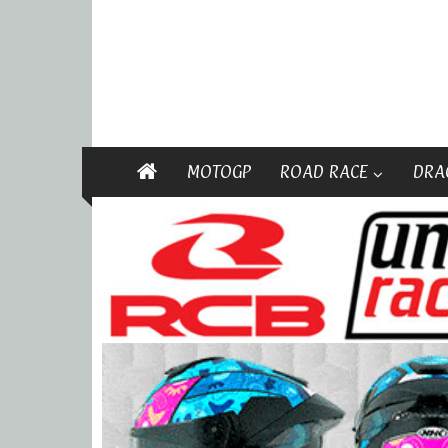
MOTOGP
ROAD RACE
DRA