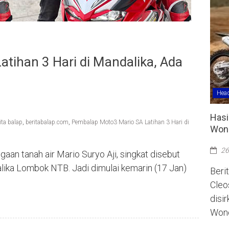
tihan 3 Hari di Mandalika, Ada
Head
Hasi
ita balap
,
beritabalap.com
,
Pembalap Moto3 Mario SA Latihan 3 Hari di
Wono
26
n tanah air Mario Suryo Aji, singkat disebut
dalika Lombok NTB. Jadi dimulai kemarin (17 Jan)
Berit
Cleo
disi
Wono