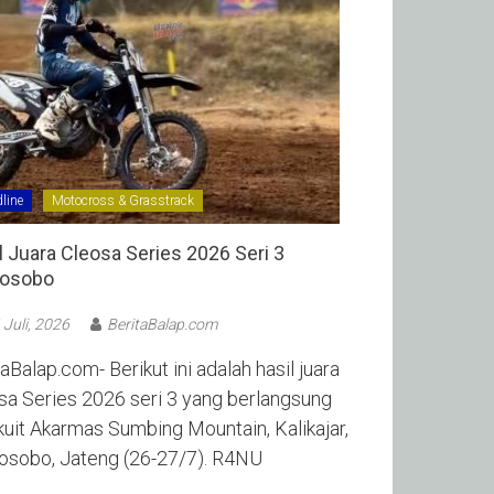
line
Motocross & Grasstrack
l Juara Cleosa Series 2026 Seri 3
sobo ‎
 Juli, 2026
BeritaBalap.com
aBalap.com- Berikut ini adalah hasil juara
sa Series 2026 seri 3 yang berlangsung
rkuit Akarmas Sumbing Mountain, Kalikajar,
sobo, Jateng (26-27/7). R4NU