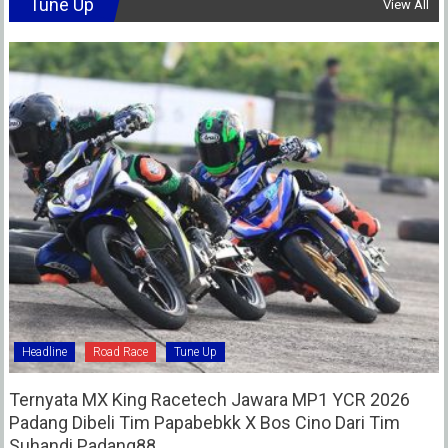
Tune Up
View All
Headline
Road Race
Tune Up
Ternyata MX King Racetech Jawara MP1 YCR 2026
Padang Dibeli Tim Papabebkk X Bos Cino Dari Tim
Suhandi Padang88