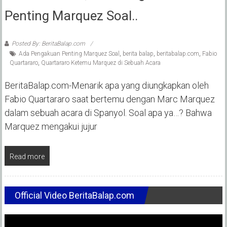
Penting Marquez Soal..
Posted By: BeritaBalap.com
Ada Pengakuan Penting Marquez Soal
,
berita balap
,
beritabalap.com
,
Fabio
Quartararo
,
Quartararo Ketemu Marquez di Sebuah Acara
BeritaBalap.com-Menarik apa yang diungkapkan oleh
Fabio Quartararo saat bertemu dengan Marc Marquez
dalam sebuah acara di Spanyol. Soal apa ya…? Bahwa
Marquez mengakui jujur
Read more
Official Video BeritaBalap.com