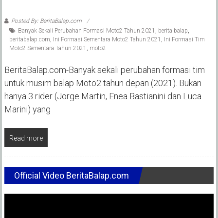
Posted By: BeritaBalap.com
Banyak Sekali Perubahan Formasi Moto2 Tahun 2021
,
berita balap
,
beritabalap.com
,
Ini Formasi Sementara Moto2 Tahun 2021
,
Ini Formasi Tim
Moto2 Sementara Tahun 2021
,
moto2
BeritaBalap.com-Banyak sekali perubahan formasi tim
untuk musim balap Moto2 tahun depan (2021). Bukan
hanya 3 rider (Jorge Martin, Enea Bastianini dan Luca
Marini) yang
Read more
Official Video BeritaBalap.com