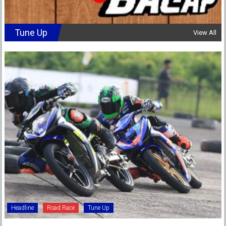
Tune Up
View All
Headline
Road Race
Tune Up