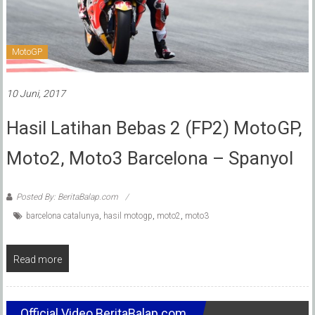
MotoGP
10 Juni, 2017
Hasil Latihan Bebas 2 (FP2) MotoGP,
Moto2, Moto3 Barcelona – Spanyol
Posted By: BeritaBalap.com
barcelona catalunya
,
hasil motogp
,
moto2
,
moto3
Read more
Official Video BeritaBalap.com