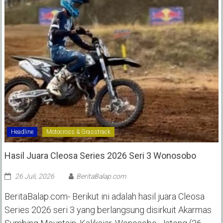
Headline
Motocross & Grasstrack
Hasil Juara Cleosa Series 2026 Seri 3 Wonosobo ‎
26 Juli, 2026
BeritaBalap.com
BeritaBalap.com- Berikut ini adalah hasil juara Cleosa
Series 2026 seri 3 yang berlangsung disirkuit Akarmas