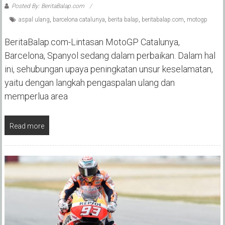
Posted By: BeritaBalap.com
aspal ulang
,
barcelona catalunya
,
berita balap
,
beritabalap.com
,
motogp
BeritaBalap.com-Lintasan MotoGP Catalunya,
Barcelona, Spanyol sedang dalam perbaikan. Dalam hal
ini, sehubungan upaya peningkatan unsur keselamatan,
yaitu dengan langkah pengaspalan ulang dan
memperlua area
Read more