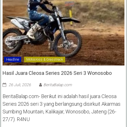
Headline
Motocross & Grasstrack
Hasil Juara Cleosa Series 2026 Seri 3 Wonosobo ‎
26 Juli, 2026
BeritaBalap.com
BeritaBalap.com- Berikut ini adalah hasil juara Cleosa
Series 2026 seri 3 yang berlangsung disirkuit Akarmas
Sumbing Mountain, Kalikajar, Wonosobo, Jateng (26-
27/7). R4NU