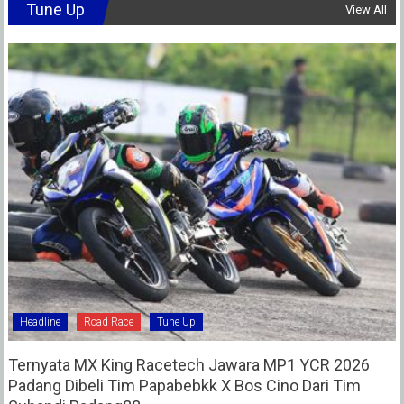
Tune Up
View All
Headline
Road Race
Tune Up
Ternyata MX King Racetech Jawara MP1 YCR 2026
Padang Dibeli Tim Papabebkk X Bos Cino Dari Tim