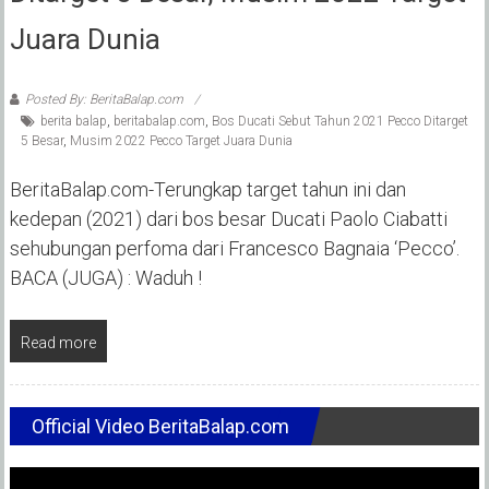
Juara Dunia
Posted By: BeritaBalap.com
berita balap
,
beritabalap.com
,
Bos Ducati Sebut Tahun 2021 Pecco Ditarget
5 Besar
,
Musim 2022 Pecco Target Juara Dunia
BeritaBalap.com-Terungkap target tahun ini dan
kedepan (2021) dari bos besar Ducati Paolo Ciabatti
sehubungan perfoma dari Francesco Bagnaia ‘Pecco’.
BACA (JUGA) : Waduh !
Read more
Official Video BeritaBalap.com