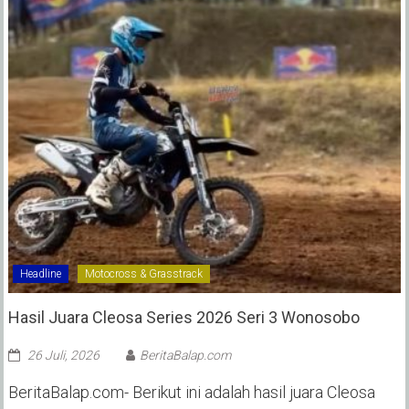
Headline
Motocross & Grasstrack
Hasil Juara Cleosa Series 2026 Seri 3 Wonosobo ‎
26 Juli, 2026
BeritaBalap.com
BeritaBalap.com- Berikut ini adalah hasil juara Cleosa