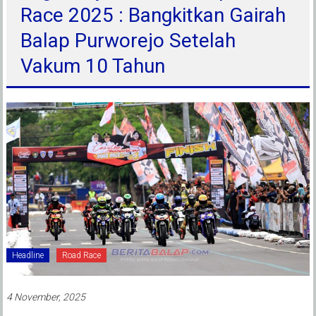
Race 2025 : Bangkitkan Gairah
Balap Purworejo Setelah
Vakum 10 Tahun
Headline
Road Race
4 November, 2025