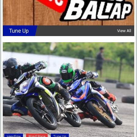
Tune Up
View All
Headline
Road Race
Tune Up