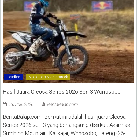
Headline
Motocross & Grasstrack
Hasil Juara Cleosa Series 2026 Seri 3 Wonosobo ‎
26 Juli, 2026
BeritaBalap.com
BeritaBalap.com- Berikut ini adalah hasil juara Cleosa
Series 2026 seri 3 yang berlangsung disirkuit Akarmas
Sumbing Mountain, Kalikajar, Wonosobo, Jateng (26-