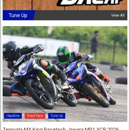
Tune Up
View All
Headline
Road Race
Tune Up
Ternyata MX King Racetech Jawara MP1 YCR 2026