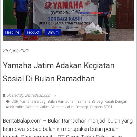
Headline
Product
Umum
25 April, 2022
Yamaha Jatim Adakan Kegiatan
Sosial Di Bulan Ramadhan
Posted By: BeritaBalap.com
CSR
,
Yamaha Berbagi Bulan Ramadhan
,
Yamaha Berbagi Kasih Dengan
Anak Yatim
,
Yamaha Jatim
,
Yamaha Jatim Berbagi
,
Yamaha STSJ
BeritaBalap.com – Bulan Ramadhan menjadi bulan yang
Istimewa, sebab bulan ini merupakan bulan penuh