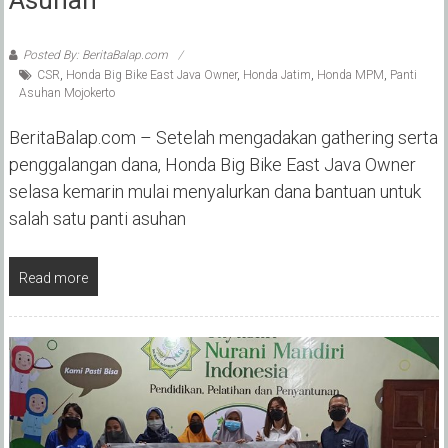
Posted By: BeritaBalap.com
CSR
,
Honda Big Bike East Java Owner
,
Honda Jatim
,
Honda MPM
,
Panti
Asuhan Mojokerto
BeritaBalap.com – Setelah mengadakan gathering serta
penggalangan dana, Honda Big Bike East Java Owner
selasa kemarin mulai menyalurkan dana bantuan untuk
salah satu panti asuhan
Read more