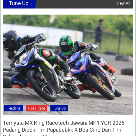
Tune Up
View All
Headline
Road Race
Tune Up
Ternyata MX King Racetech Jawara MP1 YCR 2026
Padang Dibeli Tim Papabebkk X Bos Cino Dari Tim