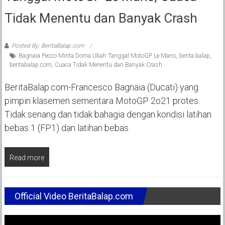
Tidak Menentu dan Banyak Crash
Posted By: BeritaBalap.com
Bagnaia Pecco Minta Dorna Ubah Tanggal MotoGP Le Mans
,
berita balap
,
beritabalap.com
,
Cuaca Tidak Menentu dan Banyak Crash
BeritaBalap.com-Francesco Bagnaia (Ducati) yang
pimpin klasemen sementara MotoGP 2o21 protes.
Tidak senang dan tidak bahagia dengan kondisi latihan
bebas 1 (FP1) dan latihan bebas
Read more
Official Video BeritaBalap.com