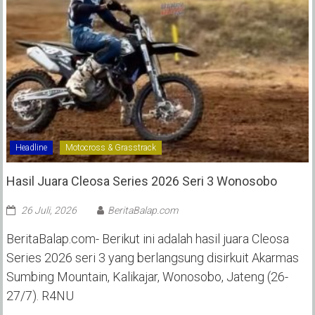
Headline
Motocross & Grasstrack
Hasil Juara Cleosa Series 2026 Seri 3 Wonosobo ‎
26 Juli, 2026
BeritaBalap.com
BeritaBalap.com- Berikut ini adalah hasil juara Cleosa
Series 2026 seri 3 yang berlangsung disirkuit Akarmas
Sumbing Mountain, Kalikajar, Wonosobo, Jateng (26-
27/7). R4NU