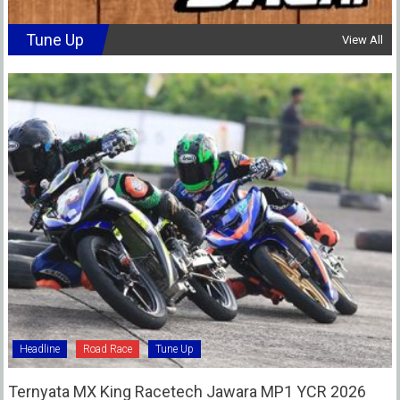
Tune Up
View All
Headline
Road Race
Tune Up
Ternyata MX King Racetech Jawara MP1 YCR 2026