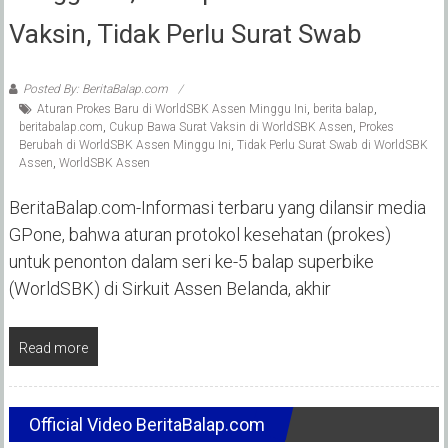
Vaksin, Tidak Perlu Surat Swab
Posted By: BeritaBalap.com
Aturan Prokes Baru di WorldSBK Assen Minggu Ini
,
berita balap
,
beritabalap.com
,
Cukup Bawa Surat Vaksin di WorldSBK Assen
,
Prokes
Berubah di WorldSBK Assen Minggu Ini
,
Tidak Perlu Surat Swab di WorldSBK
Assen
,
WorldSBK Assen
BeritaBalap.com-Informasi terbaru yang dilansir media
GPone, bahwa aturan protokol kesehatan (prokes)
untuk penonton dalam seri ke-5 balap superbike
(WorldSBK) di Sirkuit Assen Belanda, akhir
Read more
Official Video BeritaBalap.com