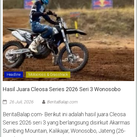
Headline
Motocross & Grasstrack
Hasil Juara Cleosa Series 2026 Seri 3 Wonosobo ‎
26 Juli, 2026
BeritaBalap.com
BeritaBalap.com- Berikut ini adalah hasil juara Cleosa
Series 2026 seri 3 yang berlangsung disirkuit Akarmas
Sumbing Mountain, Kalikajar, Wonosobo, Jateng (26-