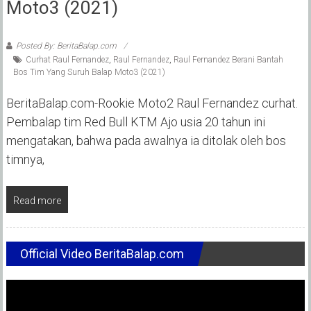
Moto3 (2021)
Posted By: BeritaBalap.com
Curhat Raul Fernandez
,
Raul Fernandez
,
Raul Fernandez Berani Bantah
Bos Tim Yang Suruh Balap Moto3 (2021)
BeritaBalap.com-Rookie Moto2 Raul Fernandez curhat.
Pembalap tim Red Bull KTM Ajo usia 20 tahun ini
mengatakan, bahwa pada awalnya ia ditolak oleh bos
timnya,
Read more
Official Video BeritaBalap.com