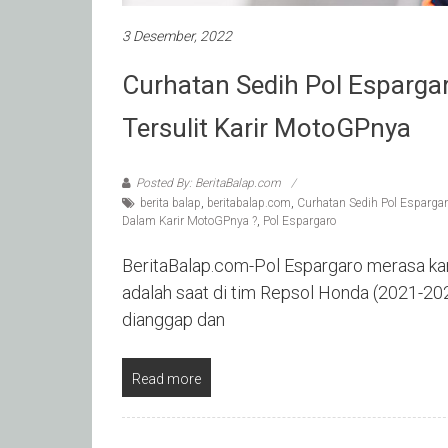
3 Desember, 2022
Curhatan Sedih Pol Esparga
Tersulit Karir MotoGPnya
Posted By: BeritaBalap.com
berita balap
,
beritabalap.com
,
Curhatan Sedih Pol Esparga
Dalam Karir MotoGPnya ?
,
Pol Espargaro
BeritaBalap.com-Pol Espargaro merasa kari
adalah saat di tim Repsol Honda (2021-202
dianggap dan
Read more