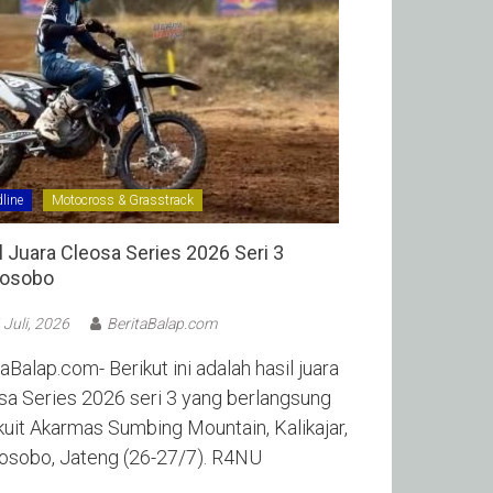
line
Motocross & Grasstrack
l Juara Cleosa Series 2026 Seri 3
sobo ‎
 Juli, 2026
BeritaBalap.com
aBalap.com- Berikut ini adalah hasil juara
sa Series 2026 seri 3 yang berlangsung
rkuit Akarmas Sumbing Mountain, Kalikajar,
sobo, Jateng (26-27/7). R4NU