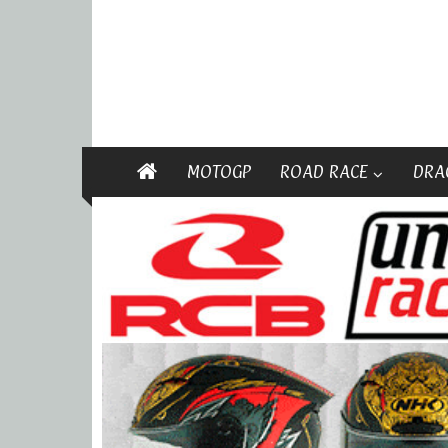
MOTOGP
ROAD RACE
DRA