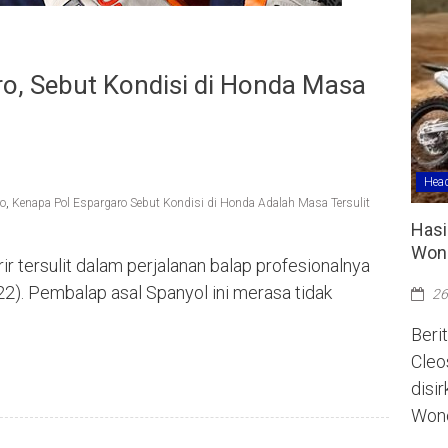
ro, Sebut Kondisi di Honda Masa
Head
ro
,
Kenapa Pol Espargaro Sebut Kondisi di Honda Adalah Masa Tersulit
Hasi
Wono
r tersulit dalam perjalanan balap profesionalnya
2). Pembalap asal Spanyol ini merasa tidak
26
Berit
Cleo
disi
Wono