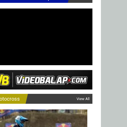
otocross
View All