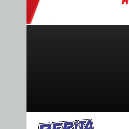
BeritaBalap.com