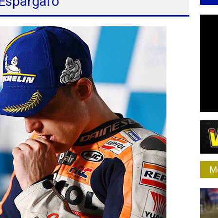
 Espargaro
M