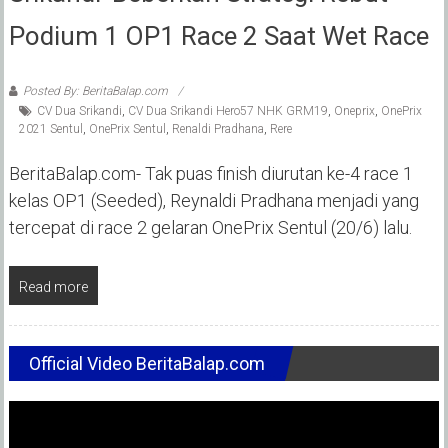
Podium 1 OP1 Race 2 Saat Wet Race
Posted By: BeritaBalap.com
CV Dua Srikandi
,
CV Dua Srikandi Hero57 NHK GRM19
,
Oneprix
,
OnePrix
2021 Sentul
,
OnePrix Sentul
,
Renaldi Pradhana
,
Rere
BeritaBalap.com- Tak puas finish diurutan ke-4 race 1
kelas OP1 (Seeded), Reynaldi Pradhana menjadi yang
tercepat di race 2 gelaran OnePrix Sentul (20/6) lalu.
Read more
Official Video BeritaBalap.com