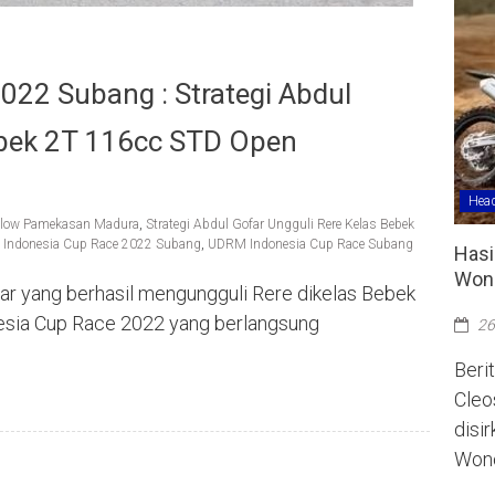
22 Subang : Strategi Abdul
ebek 2T 116cc STD Open
Head
Glow Pamekasan Madura
,
Strategi Abdul Gofar Ungguli Rere Kelas Bebek
Indonesia Cup Race 2022 Subang
,
UDRM Indonesia Cup Race Subang
Hasi
Wono
ofar yang berhasil mengungguli Rere dikelas Bebek
sia Cup Race 2022 yang berlangsung
26
Berit
Cleo
disi
Wono