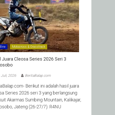
line
Motocross & Grasstrack
l Juara Cleosa Series 2026 Seri 3
sobo ‎
 Juli, 2026
BeritaBalap.com
aBalap.com- Berikut ini adalah hasil juara
sa Series 2026 seri 3 yang berlangsung
rkuit Akarmas Sumbing Mountain, Kalikajar,
sobo, Jateng (26-27/7). R4NU