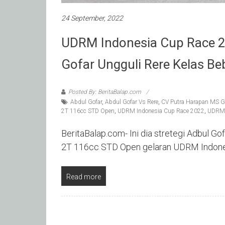
24 September, 2022
UDRM Indonesia Cup Race 20
Gofar Ungguli Rere Kelas B
Posted By: BeritaBalap.com
Abdul Gofar
,
Abdul Gofar Vs Rere
,
CV Putra Harapan MS 
2T 116cc STD Open
,
UDRM Indonesia Cup Race 2022
,
UDRM 
BeritaBalap.com- Ini dia stretegi Adbul G
2T 116cc STD Open gelaran UDRM Indone
Read more