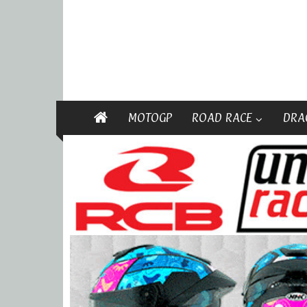
MOTOGP
ROAD RACE
DRA