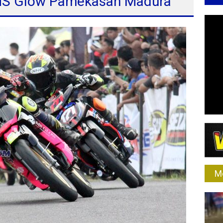
 MS Glow Pamekasan Madura
M