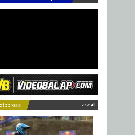
otocross
View All