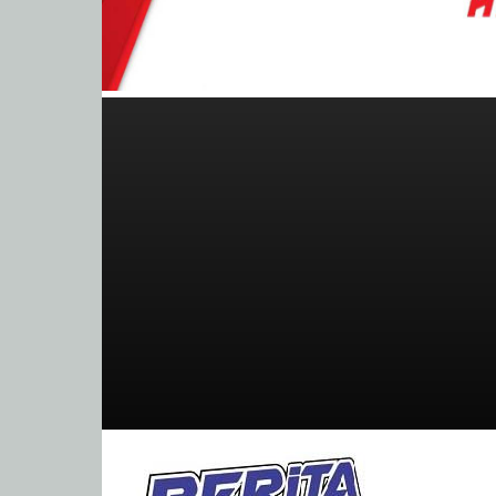
BeritaBalap.com