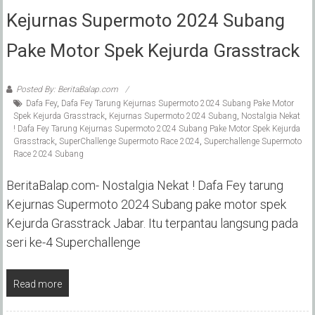
Kejurnas Supermoto 2024 Subang
Pake Motor Spek Kejurda Grasstrack
Posted By: BeritaBalap.com
Dafa Fey
,
Dafa Fey Tarung Kejurnas Supermoto 2024 Subang Pake Motor
Spek Kejurda Grasstrack
,
Kejurnas Supermoto 2024 Subang
,
Nostalgia Nekat
! Dafa Fey Tarung Kejurnas Supermoto 2024 Subang Pake Motor Spek Kejurda
Grasstrack
,
SuperChallenge Supermoto Race 2024
,
Superchallenge Supermoto
Race 2024 Subang
BeritaBalap.com- Nostalgia Nekat ! Dafa Fey tarung
Kejurnas Supermoto 2024 Subang pake motor spek
Kejurda Grasstrack Jabar. Itu terpantau langsung pada
seri ke-4 Superchallenge
Read more