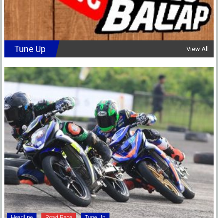
Tune Up
View All
Headline
Road Race
Tune Up