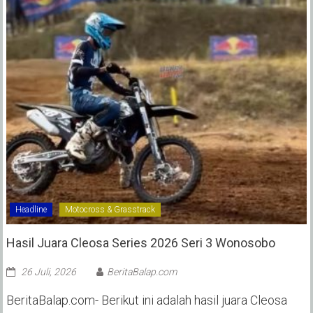
Headline
Motocross & Grasstrack
Hasil Juara Cleosa Series 2026 Seri 3 Wonosobo ‎
26 Juli, 2026
BeritaBalap.com
BeritaBalap.com- Berikut ini adalah hasil juara Cleosa