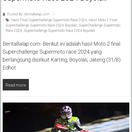
Posted By: BeritaBalap.com
Hasil Final Superchallenge Supermoto Race 2024
,
Hasil Moto 2 Final
Superchallenge Supermoto Race 2024 Boyolali
,
SuperChallenge Supermoto
Race 2024
,
Superchallenge Supermoto Race 2024 Boyolali
BeritaBalap.com- Berikut ini adalah hasil Moto 2 final
Superchallenge Supermoto race 2024 yang
berlangsung disirkuit Karting, Boyolali, Jateng (31/8).
Edhot
Read more