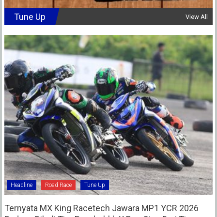
Tune Up
View All
Headline
Road Race
Tune Up
Ternyata MX King Racetech Jawara MP1 YCR 2026