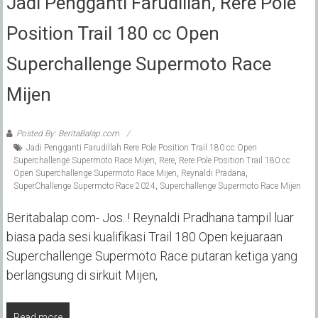
Jadi Pengganti Farudillah, Rere Pole
Position Trail 180 cc Open
Superchallenge Supermoto Race
Mijen
Posted By: BeritaBalap.com
Jadi Pengganti Farudillah Rere Pole Position Trail 180 cc Open
Superchallenge Supermoto Race Mijen
,
Rere
,
Rere Pole Position Trail 180 cc
Open Superchallenge Supermoto Race Mijen
,
Reynaldi Pradana
,
SuperChallenge Supermoto Race 2024
,
Superchallenge Supermoto Race Mijen
Beritabalap.com- Jos..! Reynaldi Pradhana tampil luar
biasa pada sesi kualifikasi Trail 180 Open kejuaraan
Superchallenge Supermoto Race putaran ketiga yang
berlangsung di sirkuit Mijen,
Read more