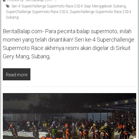
Posted By: BeritaBalap.com
Seri 4 Superchallenge Supermoto Race 2024 Siap Menggebrak Subang
,
SuperChallenge Supermoto Race 2024
,
Superchallenge Supermoto Race 2024
Subang
BeritaBalap.com- Para pecinta balap supermoto, inilah
momen yang telah dinantikan! Seri ke-4 Superchallenge
Supermoto Race akhirnya resmi akan digelar di Sirkuit
Gery Mang, Subang,
Read more