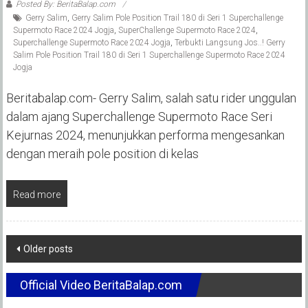
Posted By: BeritaBalap.com
Gerry Salim
,
Gerry Salim Pole Position Trail 180 di Seri 1 Superchallenge
Supermoto Race 2024 Jogja
,
SuperChallenge Supermoto Race 2024
,
Superchallenge Supermoto Race 2024 Jogja
,
Terbukti Langsung Jos..! Gerry
Salim Pole Position Trail 180 di Seri 1 Superchallenge Supermoto Race 2024
Jogja
Beritabalap.com- Gerry Salim, salah satu rider unggulan
dalam ajang Superchallenge Supermoto Race Seri
Kejurnas 2024, menunjukkan performa mengesankan
dengan meraih pole position di kelas
Read more
Posts
Older posts
navigation
Official Video BeritaBalap.com