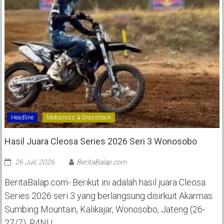
Headline
Motocross & Grasstrack
Hasil Juara Cleosa Series 2026 Seri 3 Wonosobo ‎
26 Juli, 2026
BeritaBalap.com
BeritaBalap.com- Berikut ini adalah hasil juara Cleosa
Series 2026 seri 3 yang berlangsung disirkuit Akarmas
Sumbing Mountain, Kalikajar, Wonosobo, Jateng (26-
27/7). R4NU