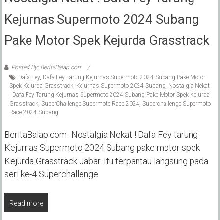
Kejurnas Supermoto 2024 Subang
Pake Motor Spek Kejurda Grasstrack
Posted By: BeritaBalap.com
Dafa Fey
,
Dafa Fey Tarung Kejurnas Supermoto 2024 Subang Pake Motor
Spek Kejurda Grasstrack
,
Kejurnas Supermoto 2024 Subang
,
Nostalgia Nekat
! Dafa Fey Tarung Kejurnas Supermoto 2024 Subang Pake Motor Spek Kejurda
Grasstrack
,
SuperChallenge Supermoto Race 2024
,
Superchallenge Supermoto
Race 2024 Subang
BeritaBalap.com- Nostalgia Nekat ! Dafa Fey tarung
Kejurnas Supermoto 2024 Subang pake motor spek
Kejurda Grasstrack Jabar. Itu terpantau langsung pada
seri ke-4 Superchallenge
Read more