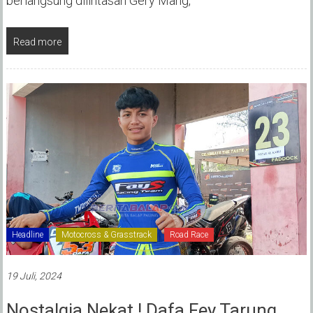
berlangsung dilintasan Gery Mang,
Read more
Headline
Motocross & Grasstrack
Road Race
19 Juli, 2024
Nostalgia Nekat ! Dafa Fey Tarung