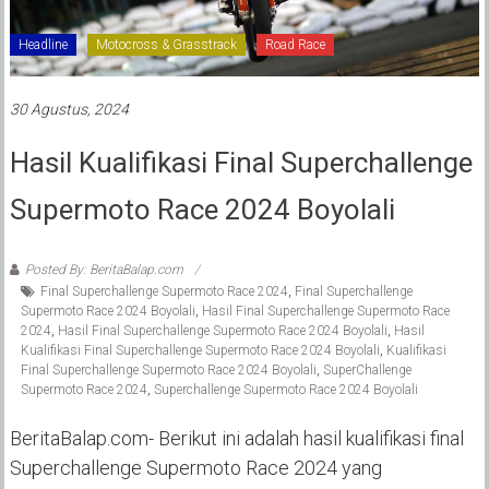
Headline
Motocross & Grasstrack
Road Race
30 Agustus, 2024
Hasil Kualifikasi Final Superchallenge
Supermoto Race 2024 Boyolali
Posted By: BeritaBalap.com
Final Superchallenge Supermoto Race 2024
,
Final Superchallenge
Supermoto Race 2024 Boyolali
,
Hasil Final Superchallenge Supermoto Race
2024
,
Hasil Final Superchallenge Supermoto Race 2024 Boyolali
,
Hasil
Kualifikasi Final Superchallenge Supermoto Race 2024 Boyolali
,
Kualifikasi
Final Superchallenge Supermoto Race 2024 Boyolali
,
SuperChallenge
Supermoto Race 2024
,
Superchallenge Supermoto Race 2024 Boyolali
BeritaBalap.com- Berikut ini adalah hasil kualifikasi final
Superchallenge Supermoto Race 2024 yang