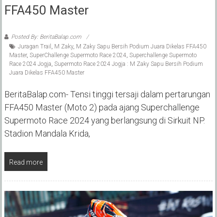
FFA450 Master
Posted By: BeritaBalap.com
Juragan Trail
,
M Zaky
,
M Zaky Sapu Bersih Podium Juara Dikelas FFA450
Master
,
SuperChallenge Supermoto Race 2024
,
Superchallenge Supermoto
Race 2024 Jogja
,
Supermoto Race 2024 Jogja : M Zaky Sapu Bersih Podium
Juara Dikelas FFA450 Master
BeritaBalap.com- Tensi tinggi tersaji dalam pertarungan
FFA450 Master (Moto 2) pada ajang Superchallenge
Supermoto Race 2024 yang berlangsung di Sirkuit NP.
Stadion Mandala Krida,
Read more