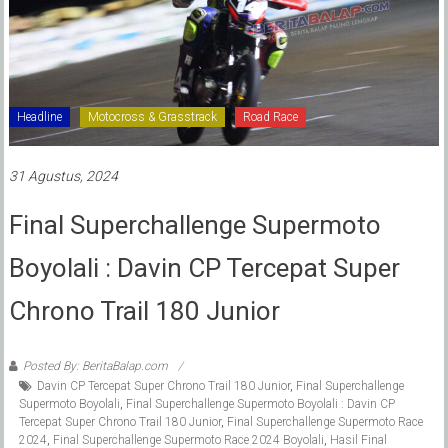
Headline
Motocross & Grasstrack
Road Race
31 Agustus, 2024
Final Superchallenge Supermoto
Boyolali : Davin CP Tercepat Super
Chrono Trail 180 Junior
Posted By: BeritaBalap.com
Davin CP Tercepat Super Chrono Trail 180 Junior
,
Final Superchallenge
Supermoto Boyolali
,
Final Superchallenge Supermoto Boyolali : Davin CP
Tercepat Super Chrono Trail 180 Junior
,
Final Superchallenge Supermoto Race
2024
,
Final Superchallenge Supermoto Race 2024 Boyolali
,
Hasil Final