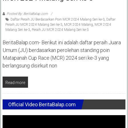
Posted By: BeritaBalap.com
Daftar Peraih JU Berdasarkan Poin MCR 2024 Malang Seri ke-3
,
Daftar
Peraih JU MCR 2024 Malang Seri ke-3
,
MCR 2024 Malang
,
MCR 2024
Malang Seri ke-3
,
Peraih JU MCR 2024 Malang Seri ke-3
BeritaBalap.com- Berikut ini adalah daftar peraih Juara
Umum (JU) berdasarkan perolehan standing poin
Matapanah Cup Race (MCR) 2024 seri ke-3 yang
berlangsung disirkuit non
Read more
Official Video BeritaBalap.com