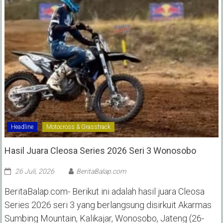
Headline
Motocross & Grasstrack
Hasil Juara Cleosa Series 2026 Seri 3 Wonosobo ‎
26 Juli, 2026
BeritaBalap.com
BeritaBalap.com- Berikut ini adalah hasil juara Cleosa
Series 2026 seri 3 yang berlangsung disirkuit Akarmas
Sumbing Mountain, Kalikajar, Wonosobo, Jateng (26-