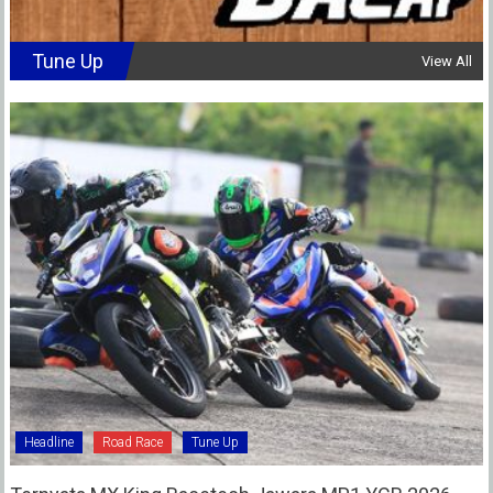
Tune Up
View All
Headline
Road Race
Tune Up