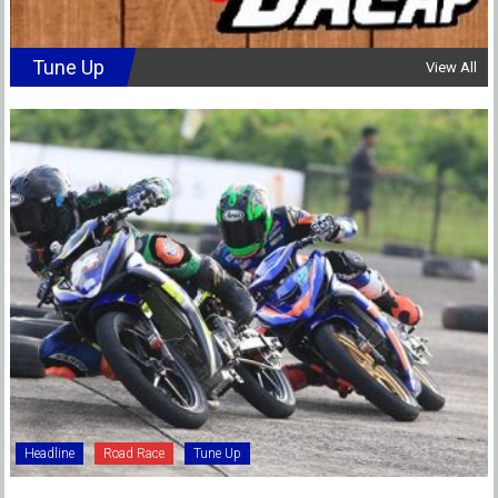
Tune Up
View All
Headline
Road Race
Tune Up