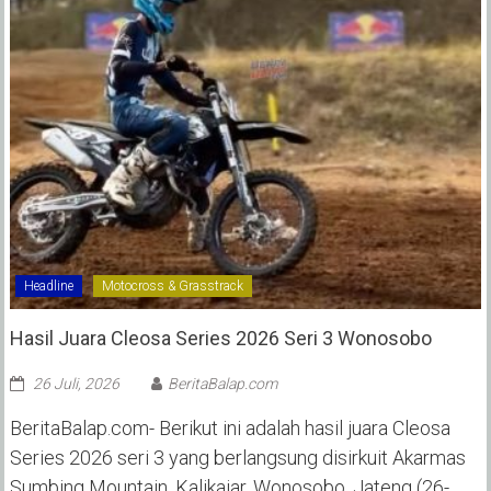
Headline
Motocross & Grasstrack
Hasil Juara Cleosa Series 2026 Seri 3 Wonosobo ‎
26 Juli, 2026
BeritaBalap.com
BeritaBalap.com- Berikut ini adalah hasil juara Cleosa
Series 2026 seri 3 yang berlangsung disirkuit Akarmas
Sumbing Mountain, Kalikajar, Wonosobo, Jateng (26-