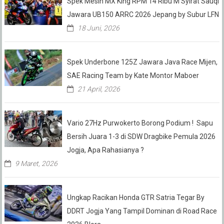
Spek Mesin MX King RPM 14 Ribu M Syirat Sauqi
Jawara UB150 ARRC 2026 Jepang by Subur LFN
18 Juni, 2026
Spek Underbone 125Z Jawara Java Race Mijen,
SAE Racing Team by Kate Montor Maboer
21 April, 2026
Vario 27Hz Purwokerto Borong Podium ! Sapu
Bersih Juara 1-3 di SDW Dragbike Pemula 2026
Jogja, Apa Rahasianya ?
9 Maret, 2026
Ungkap Racikan Honda GTR Satria Tegar By
DDRT Jogja Yang Tampil Dominan di Road Race