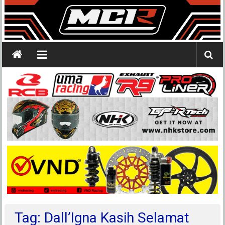
Tag: Dall’Igna Kasih Selamat