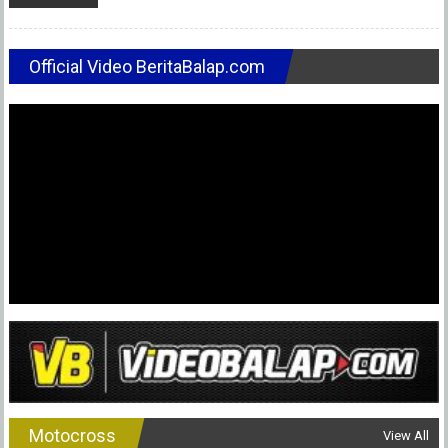
Official Video BeritaBalap.com
Motocross
View All