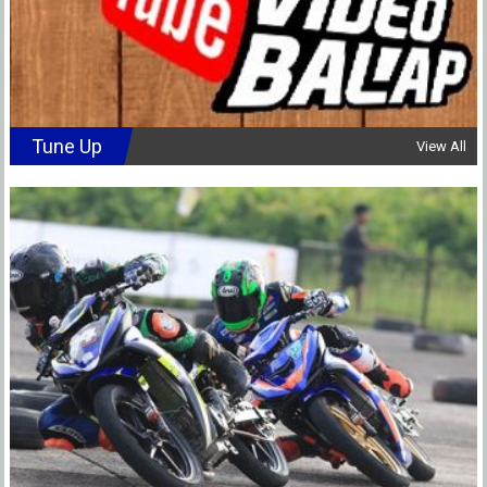
Tune Up
View All