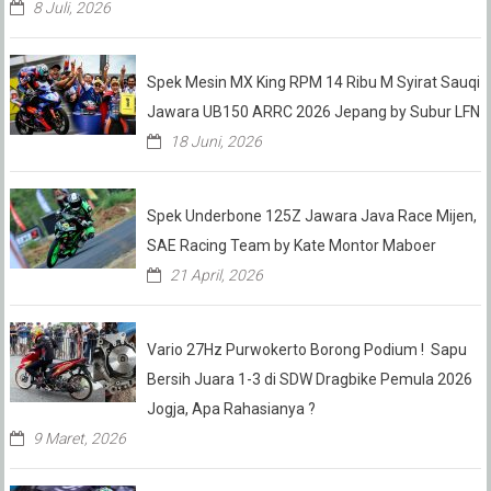
8 Juli, 2026
Spek Mesin MX King RPM 14 Ribu M Syirat Sauqi
Jawara UB150 ARRC 2026 Jepang by Subur LFN
18 Juni, 2026
Spek Underbone 125Z Jawara Java Race Mijen,
SAE Racing Team by Kate Montor Maboer
21 April, 2026
Vario 27Hz Purwokerto Borong Podium ! Sapu
Bersih Juara 1-3 di SDW Dragbike Pemula 2026
Jogja, Apa Rahasianya ?
9 Maret, 2026