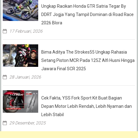
Ungkap Racikan Honda GTR Satria Tegar By
DDRT Jogja Yang Tampil Dominan di Road Race
2026 Blora
17 Februari, 2026
Bima Aditya The Strokes55 Ungkap Rahasia
Setang Piston MCR Pada 125Z Alfi Husni Hingga
Jawara Final SCR 2025
28 Januari, 2026
Cek Fakta, YSS Fork Sport Kit Buat Bagian
Depan Motor Lebih Rendah, Lebih Nyaman dan
Lebih Stabil
29 Desember, 2025