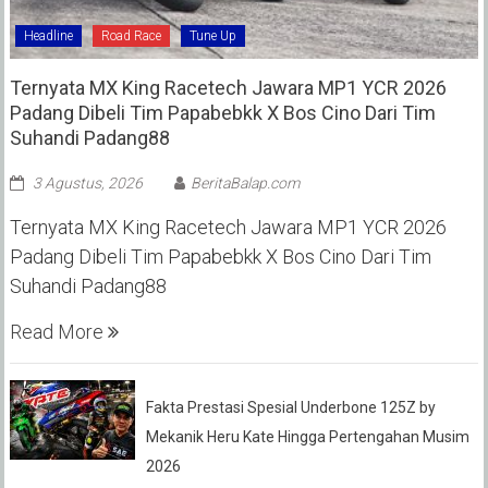
Headline
Road Race
Tune Up
Ternyata MX King Racetech Jawara MP1 YCR 2026
Padang Dibeli Tim Papabebkk X Bos Cino Dari Tim
Suhandi Padang88
3 Agustus, 2026
BeritaBalap.com
Ternyata MX King Racetech Jawara MP1 YCR 2026
Padang Dibeli Tim Papabebkk X Bos Cino Dari Tim
Suhandi Padang88
Read More
Fakta Prestasi Spesial Underbone 125Z by
Mekanik Heru Kate Hingga Pertengahan Musim
2026