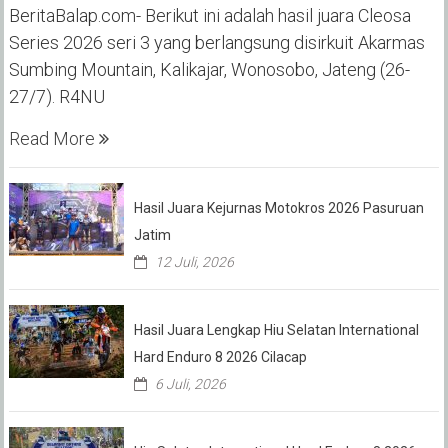
BeritaBalap.com- Berikut ini adalah hasil juara Cleosa
Series 2026 seri 3 yang berlangsung disirkuit Akarmas
Sumbing Mountain, Kalikajar, Wonosobo, Jateng (26-
27/7). R4NU
Read More
Hasil Juara Kejurnas Motokros 2026 Pasuruan
Jatim
12 Juli, 2026
Hasil Juara Lengkap Hiu Selatan International
Hard Enduro 8 2026 Cilacap
6 Juli, 2026