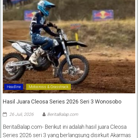
Headline
Motocross & Grasstrack
Hasil Juara Cleosa Series 2026 Seri 3 Wonosobo ‎
26 Juli, 2026
BeritaBalap.com
BeritaBalap.com- Berikut ini adalah hasil juara Cleosa
Series 2026 seri 3 yang berlangsung disirkuit Akarmas