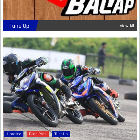
Tune Up
View All
Headline
Road Race
Tune Up