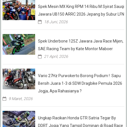
Spek Mesin MX King RPM 14 Ribu M Syirat Sauqi
Jawara UB150 ARRC 2026 Jepang by Subur LFN
18 Juni, 2026
Spek Underbone 125Z Jawara Java Race Mijen,
SAE Racing Team by Kate Montor Maboer
21 April, 2026
Vario 27Hz Purwokerto Borong Podium ! Sapu
Bersih Juara 1-3 di SDW Dragbike Pemula 2026
Jogja, Apa Rahasianya ?
9 Maret, 2026
Ungkap Racikan Honda GTR Satria Tegar By
DDRT Jogja Yang Tampil Dominan di Road Race