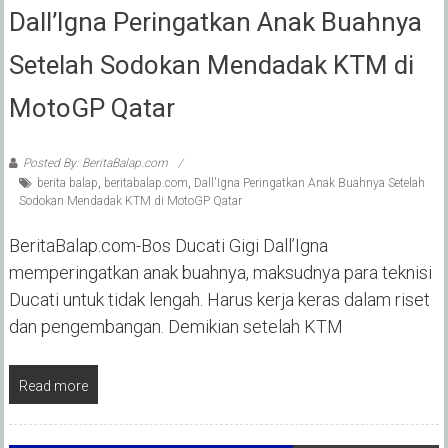
Dall’Igna Peringatkan Anak Buahnya
Setelah Sodokan Mendadak KTM di
MotoGP Qatar
Posted By: BeritaBalap.com
berita balap
,
beritabalap.com
,
Dall'Igna Peringatkan Anak Buahnya Setelah
Sodokan Mendadak KTM di MotoGP Qatar
BeritaBalap.com-Bos Ducati Gigi Dall’Igna
memperingatkan anak buahnya, maksudnya para teknisi
Ducati untuk tidak lengah. Harus kerja keras dalam riset
dan pengembangan. Demikian setelah KTM
Read more