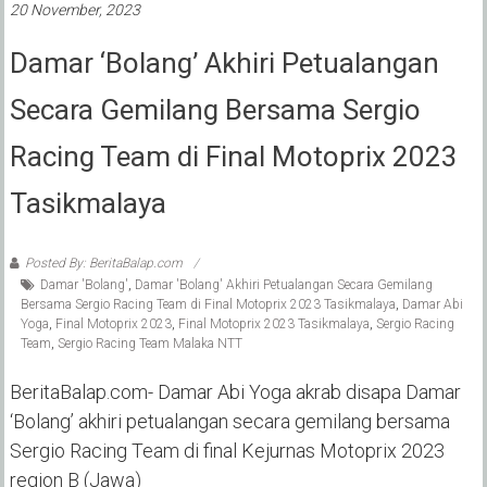
20 November, 2023
Damar ‘Bolang’ Akhiri Petualangan
Secara Gemilang Bersama Sergio
Racing Team di Final Motoprix 2023
Tasikmalaya
Posted By: BeritaBalap.com
Damar 'Bolang'
,
Damar 'Bolang' Akhiri Petualangan Secara Gemilang
Bersama Sergio Racing Team di Final Motoprix 2023 Tasikmalaya
,
Damar Abi
Yoga
,
Final Motoprix 2023
,
Final Motoprix 2023 Tasikmalaya
,
Sergio Racing
Team
,
Sergio Racing Team Malaka NTT
BeritaBalap.com- Damar Abi Yoga akrab disapa Damar
‘Bolang’ akhiri petualangan secara gemilang bersama
Sergio Racing Team di final Kejurnas Motoprix 2023
region B (Jawa)