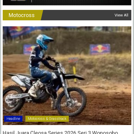
Motocross
View All
Headline
Motocross & Grasstrack
Hasil Juara Cleosa Series 2026 Seri 3 Wonosobo ‎