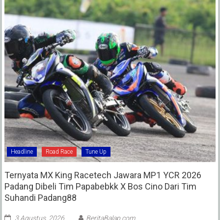
Headline
Road Race
Tune Up
Ternyata MX King Racetech Jawara MP1 YCR 2026
Padang Dibeli Tim Papabebkk X Bos Cino Dari Tim
Suhandi Padang88
3 Agustus, 2026
BeritaBalap.com