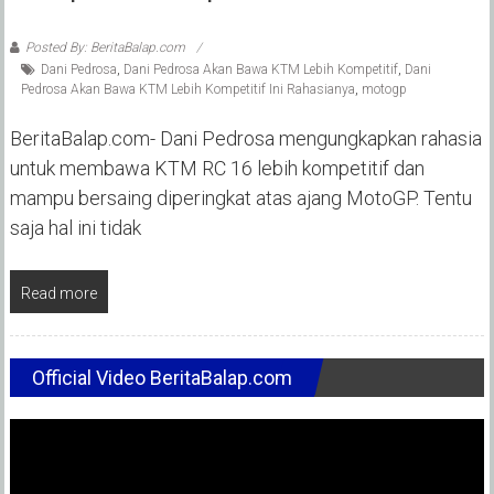
Posted By: BeritaBalap.com
Dani Pedrosa
,
Dani Pedrosa Akan Bawa KTM Lebih Kompetitif
,
Dani
Pedrosa Akan Bawa KTM Lebih Kompetitif Ini Rahasianya
,
motogp
BeritaBalap.com- Dani Pedrosa mengungkapkan rahasia
untuk membawa KTM RC 16 lebih kompetitif dan
mampu bersaing diperingkat atas ajang MotoGP. Tentu
saja hal ini tidak
Read more
Official Video BeritaBalap.com