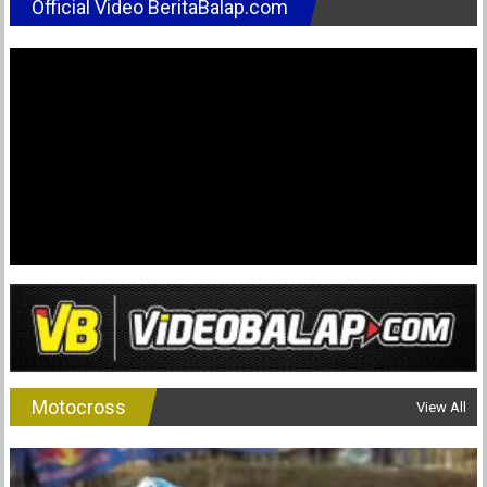
Official Video BeritaBalap.com
Motocross
View All