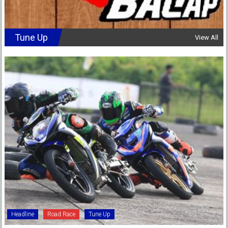
Tune Up
View All
Headline
Road Race
Tune Up