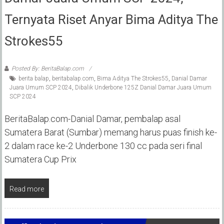
Ternyata Riset Anyar Bima Aditya The
Strokes55
Posted By: BeritaBalap.com
berita balap
,
beritabalap.com
,
Bima Aditya The Strokes55
,
Danial Damar
Juara Umum SCP 2024
,
Dibalik Underbone 125Z Danial Damar Juara Umum
SCP 2024
BeritaBalap.com-Danial Damar, pembalap asal
Sumatera Barat (Sumbar) memang harus puas finish ke-
2 dalam race ke-2 Underbone 130 cc pada seri final
Sumatera Cup Prix
Read more