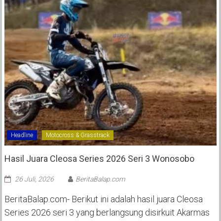
Headline
Motocross & Grasstrack
Hasil Juara Cleosa Series 2026 Seri 3 Wonosobo ‎
26 Juli, 2026
BeritaBalap.com
BeritaBalap.com- Berikut ini adalah hasil juara Cleosa
Series 2026 seri 3 yang berlangsung disirkuit Akarmas