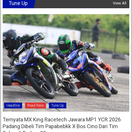
Tune Up
View All
Headline
Road Race
Tune Up
Ternyata MX King Racetech Jawara MP1 YCR 2026
Padang Dibeli Tim Papabebkk X Bos Cino Dari Tim