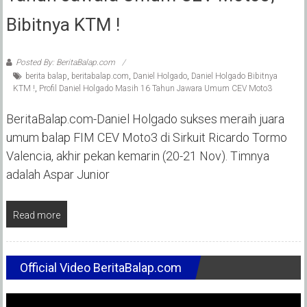
Bibitnya KTM !
Posted By: BeritaBalap.com
berita balap
,
beritabalap.com
,
Daniel Holgado
,
Daniel Holgado Bibitnya
KTM !
,
Profil Daniel Holgado Masih 16 Tahun Jawara Umum CEV Moto3
BeritaBalap.com-Daniel Holgado sukses meraih juara
umum balap FIM CEV Moto3 di Sirkuit Ricardo Tormo
Valencia, akhir pekan kemarin (20-21 Nov). Timnya
adalah Aspar Junior
Read more
Official Video BeritaBalap.com