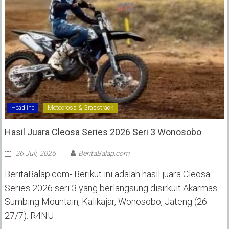
Headline
Motocross & Grasstrack
Hasil Juara Cleosa Series 2026 Seri 3 Wonosobo ‎
26 Juli, 2026
BeritaBalap.com
BeritaBalap.com- Berikut ini adalah hasil juara Cleosa
Series 2026 seri 3 yang berlangsung disirkuit Akarmas
Sumbing Mountain, Kalikajar, Wonosobo, Jateng (26-
27/7). R4NU