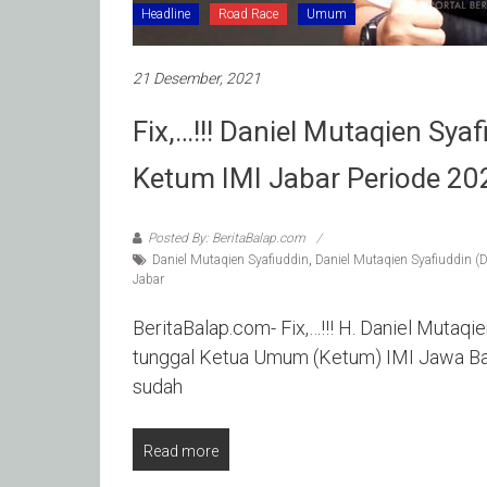
Headline
Road Race
Umum
21 Desember, 2021
Fix,…!!! Daniel Mutaqien Sy
Ketum IMI Jabar Periode 2
Posted By: BeritaBalap.com
Daniel Mutaqien Syafiuddin
,
Daniel Mutaqien Syafiuddin 
Jabar
BeritaBalap.com- Fix,…!!! H. Daniel Mutaqi
tunggal Ketua Umum (Ketum) IMI Jawa Bar
sudah
Read more