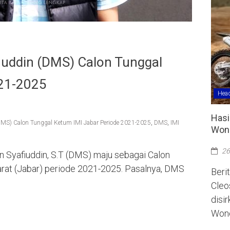
afiuddin (DMS) Calon Tunggal
021-2025
Head
Hasi
(DMS) Calon Tunggal Ketum IMI Jabar Periode 2021-2025
,
DMS
,
IMI
Wono
26
en Syafiuddin, S.T (DMS) maju sebagai Calon
at (Jabar) periode 2021-2025. Pasalnya, DMS
Berit
Cleo
disi
Wono