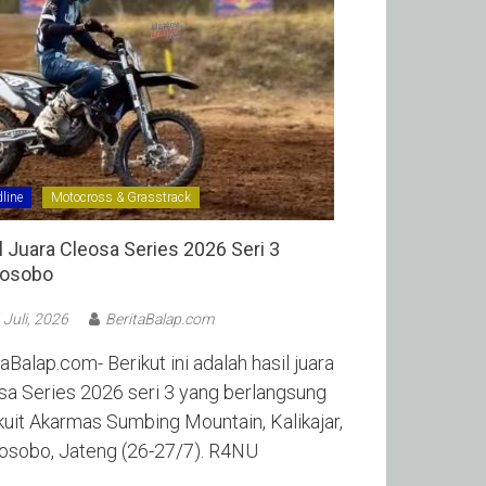
line
Motocross & Grasstrack
l Juara Cleosa Series 2026 Seri 3
sobo ‎
 Juli, 2026
BeritaBalap.com
aBalap.com- Berikut ini adalah hasil juara
sa Series 2026 seri 3 yang berlangsung
rkuit Akarmas Sumbing Mountain, Kalikajar,
sobo, Jateng (26-27/7). R4NU