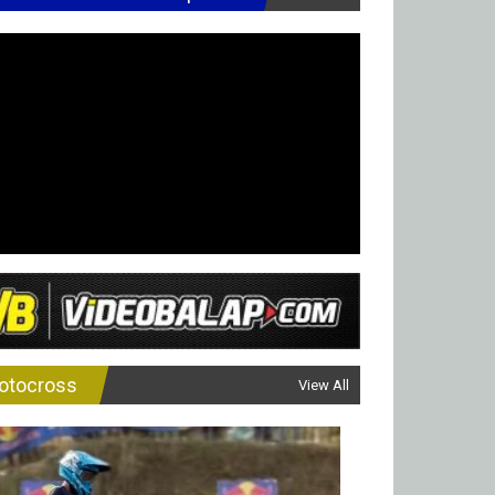
otocross
View All