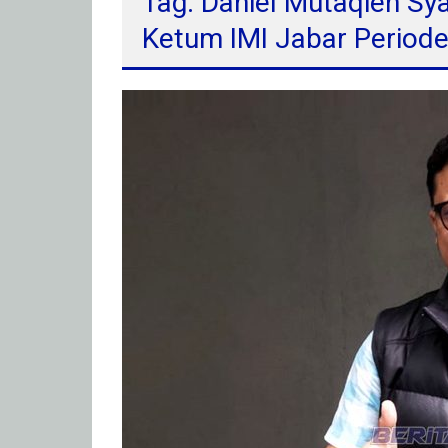
Tag: Daniel Mutaqien Sy
Ketum IMI Jabar Period