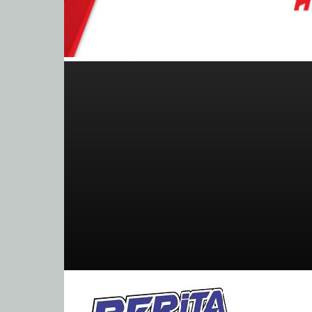
BeritaBalap.com