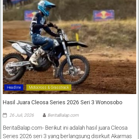
Headline
Motocross & Grasstrack
Hasil Juara Cleosa Series 2026 Seri 3 Wonosobo ‎
26 Juli, 2026
BeritaBalap.com
BeritaBalap.com- Berikut ini adalah hasil juara Cleosa
Series 2026 seri 3 yang berlangsung disirkuit Akarmas