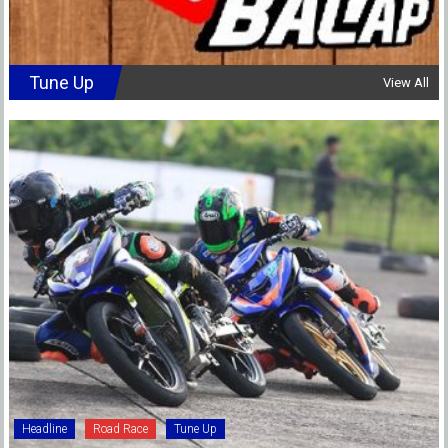
Tune Up
View All
Headline
Road Race
Tune Up