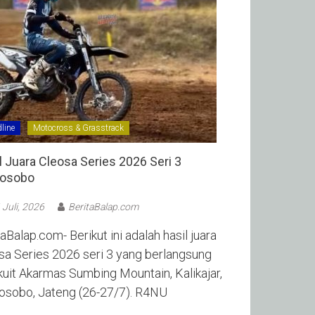
line
Motocross & Grasstrack
l Juara Cleosa Series 2026 Seri 3
sobo ‎
 Juli, 2026
BeritaBalap.com
aBalap.com- Berikut ini adalah hasil juara
sa Series 2026 seri 3 yang berlangsung
rkuit Akarmas Sumbing Mountain, Kalikajar,
sobo, Jateng (26-27/7). R4NU