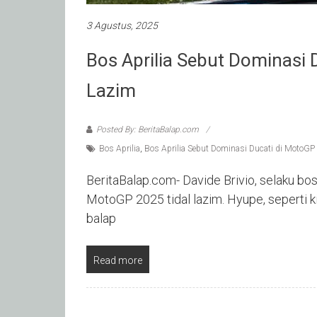
3 Agustus, 2025
Bos Aprilia Sebut Dominasi 
Lazim
Posted By: BeritaBalap.com
Bos Aprilia
,
Bos Aprilia Sebut Dominasi Ducati di MotoGP
BeritaBalap.com- Davide Brivio, selaku bo
MotoGP 2025 tidal lazim. Hyupe, seperti ki
balap
Read more