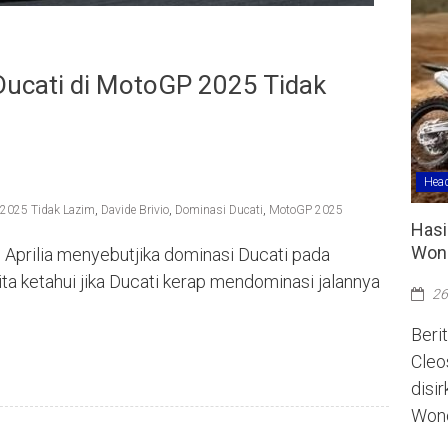
Ducati di MotoGP 2025 Tidak
Head
 2025 Tidak Lazim
,
Davide Brivio
,
Dominasi Ducati
,
MotoGP 2025
Hasi
Wono
s Aprilia menyebutjika dominasi Ducati pada
ta ketahui jika Ducati kerap mendominasi jalannya
26
Berit
Cleo
disi
Wono