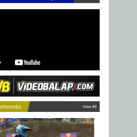
otocross
View All