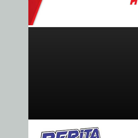
BeritaBalap.com