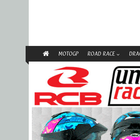
MOTOGP
ROAD RACE
DRA