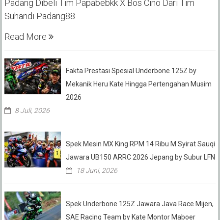
Padang Dibeli Tim Papabebkk X Bos Cino Dari Tim
Suhandi Padang88
Read More
Fakta Prestasi Spesial Underbone 125Z by
Mekanik Heru Kate Hingga Pertengahan Musim
2026
8 Juli, 2026
Spek Mesin MX King RPM 14 Ribu M Syirat Sauqi
Jawara UB150 ARRC 2026 Jepang by Subur LFN
18 Juni, 2026
Spek Underbone 125Z Jawara Java Race Mijen,
SAE Racing Team by Kate Montor Maboer