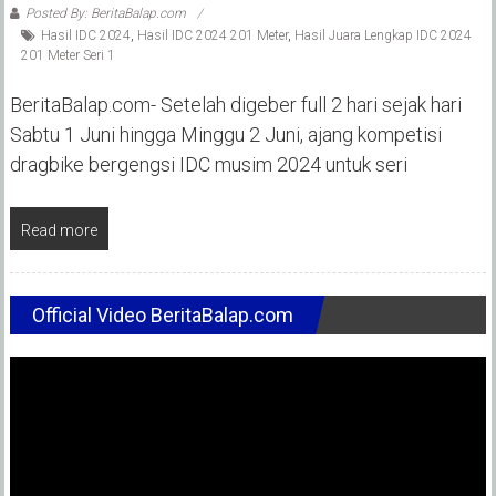
Posted By: BeritaBalap.com
Hasil IDC 2024
,
Hasil IDC 2024 201 Meter
,
Hasil Juara Lengkap IDC 2024
201 Meter Seri 1
BeritaBalap.com- Setelah digeber full 2 hari sejak hari
Sabtu 1 Juni hingga Minggu 2 Juni, ajang kompetisi
dragbike bergengsi IDC musim 2024 untuk seri
Read more
Official Video BeritaBalap.com