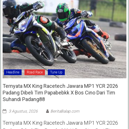
Headline
Road Race
Tune Up
Ternyata MX King Racetech Jawara MP1 YCR 2026
Padang Dibeli Tim Papabebkk X Bos Cino Dari Tim
Suhandi Padang88
3 Agustus, 2026
BeritaBalap.com
Ternyata MX King Racetech Jawara MP1 YCR 2026