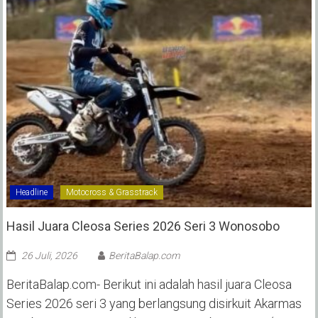
Headline
Motocross & Grasstrack
Hasil Juara Cleosa Series 2026 Seri 3 Wonosobo ‎
26 Juli, 2026
BeritaBalap.com
BeritaBalap.com- Berikut ini adalah hasil juara Cleosa
Series 2026 seri 3 yang berlangsung disirkuit Akarmas