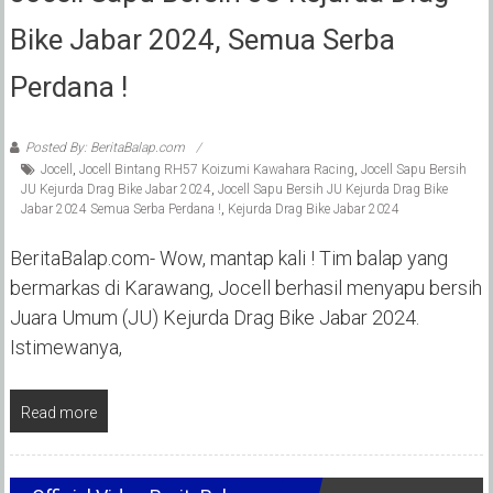
Bike Jabar 2024, Semua Serba
Perdana !
Posted By: BeritaBalap.com
Jocell
,
Jocell Bintang RH57 Koizumi Kawahara Racing
,
Jocell Sapu Bersih
JU Kejurda Drag Bike Jabar 2024
,
Jocell Sapu Bersih JU Kejurda Drag Bike
Jabar 2024 Semua Serba Perdana !
,
Kejurda Drag Bike Jabar 2024
BeritaBalap.com- Wow, mantap kali ! Tim balap yang
bermarkas di Karawang, Jocell berhasil menyapu bersih
Juara Umum (JU) Kejurda Drag Bike Jabar 2024.
Istimewanya,
Read more