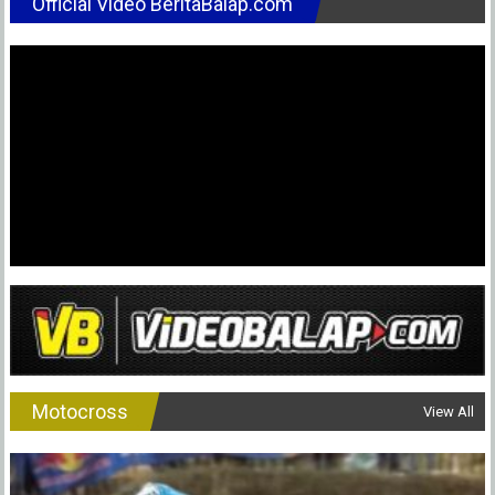
Official Video BeritaBalap.com
Motocross
View All