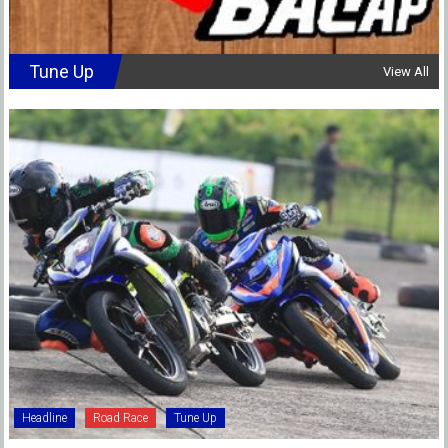
Tune Up
View All
Headline
Road Race
Tune Up