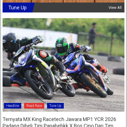
Tune Up
View All
Headline
Road Race
Tune Up
Ternyata MX King Racetech Jawara MP1 YCR 2026
Padang Dibeli Tim Papabebkk X Bos Cino Dari Tim