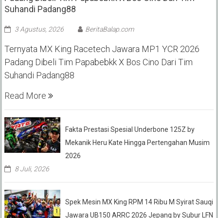
Suhandi Padang88
3 Agustus, 2026
BeritaBalap.com
Ternyata MX King Racetech Jawara MP1 YCR 2026
Padang Dibeli Tim Papabebkk X Bos Cino Dari Tim
Suhandi Padang88
Read More
Fakta Prestasi Spesial Underbone 125Z by
Mekanik Heru Kate Hingga Pertengahan Musim
2026
8 Juli, 2026
Spek Mesin MX King RPM 14 Ribu M Syirat Sauqi
Jawara UB150 ARRC 2026 Jepang by Subur LFN