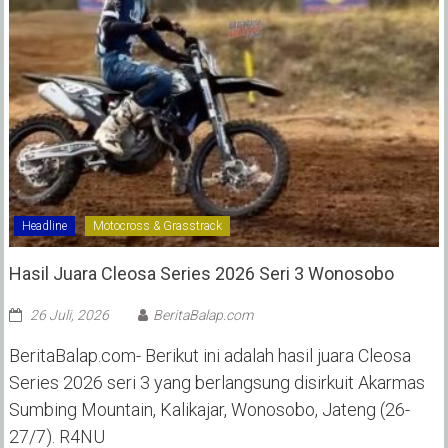
Headline
Motocross & Grasstrack
Hasil Juara Cleosa Series 2026 Seri 3 Wonosobo ‎
26 Juli, 2026
BeritaBalap.com
BeritaBalap.com- Berikut ini adalah hasil juara Cleosa
Series 2026 seri 3 yang berlangsung disirkuit Akarmas
Sumbing Mountain, Kalikajar, Wonosobo, Jateng (26-
27/7). R4NU