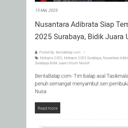
15 Mei, 2025
Nusantara Adibrata Siap Te
2025 Surabaya, Bidik Juara
Posted By: BeritaBalap.com
Motoprix 2025
,
Motoprix 2025 Surabaya
,
Nusantara Adibr
Surabaya Bidik Juara Umum Novice!
BeritaBalap.com- Tim balap asal Tasikmal
penuh semangat menyambut seri pembuka 
Nusa
Read more