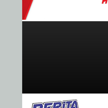
BeritaBalap.com