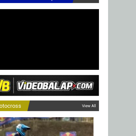
otocross
View All