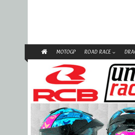
MOTOGP
ROAD RACE
DRA