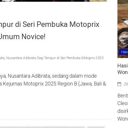
mpur di Seri Pembuka Motoprix
 Umum Novice!
Head
ata
,
Nusantara Adibrata Siap Tempur di Seri Pembuka Motoprix 2025
Hasi
Wono
aya, Nusantara Adibrata, sedang dalam mode
Kejurnas Motoprix 2025 Region B (Jawa, Bali &
26
Berit
Cleo
disi
Wono