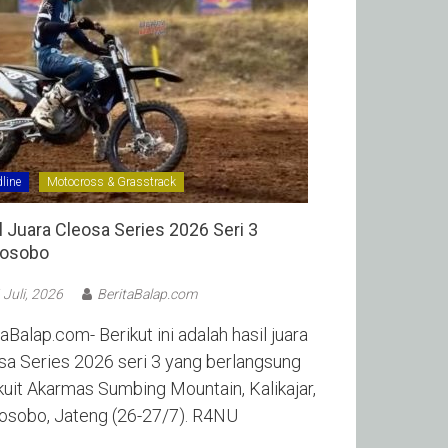
line
Motocross & Grasstrack
l Juara Cleosa Series 2026 Seri 3
sobo ‎
 Juli, 2026
BeritaBalap.com
aBalap.com- Berikut ini adalah hasil juara
sa Series 2026 seri 3 yang berlangsung
rkuit Akarmas Sumbing Mountain, Kalikajar,
sobo, Jateng (26-27/7). R4NU