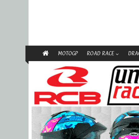
MOTOGP
ROAD RACE
DRA