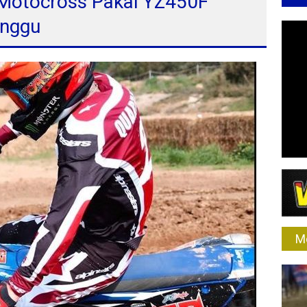
 Motocross Pakai YZ450F
inggu
M