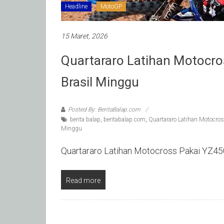
Headline
MotoGP
15 Maret, 2026
Quartararo Latihan Motocr
Brasil Minggu
Posted By: BeritaBalap.com
berita balap
,
beritabalap.com
,
Quartararo Latihan Motocro
Minggu
Quartararo Latihan Motocross Pakai YZ4
Read more