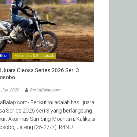
line
Motocross & Grasstrack
l Juara Cleosa Series 2026 Seri 3
sobo ‎
 Juli, 2026
BeritaBalap.com
aBalap.com- Berikut ini adalah hasil juara
sa Series 2026 seri 3 yang berlangsung
rkuit Akarmas Sumbing Mountain, Kalikajar,
sobo, Jateng (26-27/7). R4NU