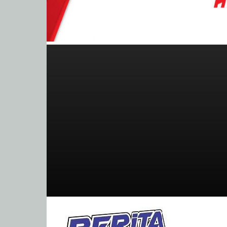
BeritaBalap.com