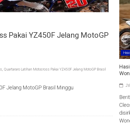
oss Pakai YZ450F Jelang MotoGP
Head
Hasi
ss
,
Quartararo Latihan Motocross Pakai YZ450F Jelang MotoGP Brasil
Wono
26
50F Jelang MotoGP Brasil Minggu
Berit
Cleo
disi
Wono