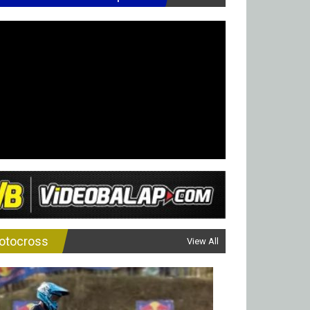
otocross
View All