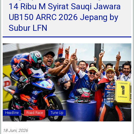
14 Ribu M Syirat Sauqi Jawara
UB150 ARRC 2026 Jepang by
Subur LFN
Headline
Road Race
Tune Up
18 Juni, 2026