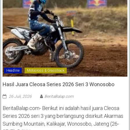
Headline
Motocross & Grasstrack
Hasil Juara Cleosa Series 2026 Seri 3 Wonosobo ‎
26 Juli, 2026
BeritaBalap.com
BeritaBalap.com- Berikut ini adalah hasil juara Cleosa
Series 2026 seri 3 yang berlangsung disirkuit Akarmas
Sumbing Mountain, Kalikajar, Wonosobo, Jateng (26-