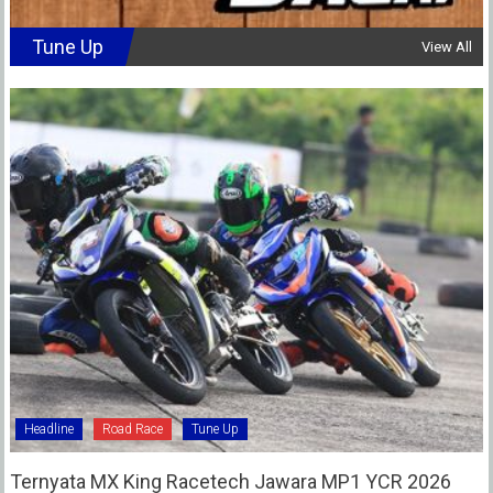
Tune Up
View All
Headline
Road Race
Tune Up
Ternyata MX King Racetech Jawara MP1 YCR 2026