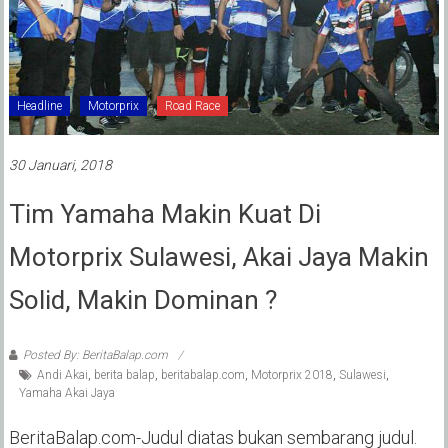
Headline
Motorprix
Road Race
30 Januari, 2018
Tim Yamaha Makin Kuat Di
Motorprix Sulawesi, Akai Jaya Makin
Solid, Makin Dominan ?
Posted By: BeritaBalap.com
Andi Akai
,
berita balap
,
beritabalap.com
,
Motorprix 2018
,
Sulawesi
,
Yamaha Akai Jaya
BeritaBalap.com-Judul diatas bukan sembarang judul.