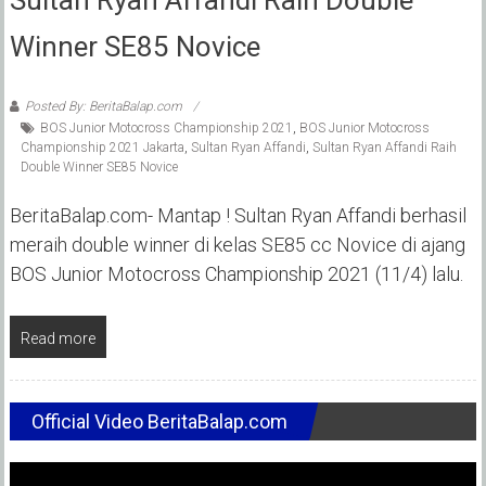
Winner SE85 Novice
Posted By: BeritaBalap.com
BOS Junior Motocross Championship 2021
,
BOS Junior Motocross
Championship 2021 Jakarta
,
Sultan Ryan Affandi
,
Sultan Ryan Affandi Raih
Double Winner SE85 Novice
BeritaBalap.com- Mantap ! Sultan Ryan Affandi berhasil
meraih double winner di kelas SE85 cc Novice di ajang
BOS Junior Motocross Championship 2021 (11/4) lalu.
Read more
Official Video BeritaBalap.com