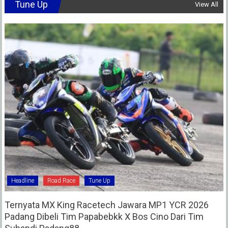
Tune Up
View All
Headline
Road Race
Tune Up
Ternyata MX King Racetech Jawara MP1 YCR 2026
Padang Dibeli Tim Papabebkk X Bos Cino Dari Tim