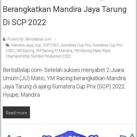
Berangkatkan Mandira Jaya Tarung
Di SCP 2022
Posted By: BeritaBalap.com
Mandira Jaya
,
scp
,
SCP 2022
,
Sumatera Cup Prix
,
Sumatera Cup Prix
2022
,
YM Racing
,
YM Racing Ft Mandira
,
YM Racing Matic Race
Championship Sumber Production 2022
BeritaBalap.com- Setelah sukses menyabet 2 Juara
Umum (JU) Matic, YM Racing berangkatkan Mandira
Jaya Tarung di ajang Sumatera Cup Prix (SCP) 2022.
Hyupe, Mandira
Read more