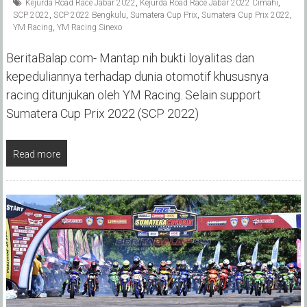
Kejurda Road Race Jabar 2022
,
Kejurda Road Race Jabar 2022 Cimahi
,
SCP 2022
,
SCP 2022 Bengkulu
,
Sumatera Cup Prix
,
Sumatera Cup Prix 2022
,
YM Racing
,
YM Racing Sinexo
BeritaBalap.com- Mantap nih bukti loyalitas dan
kepeduliannya terhadap dunia otomotif khususnya
racing ditunjukan oleh YM Racing. Selain support
Sumatera Cup Prix 2022 (SCP 2022)
Read more