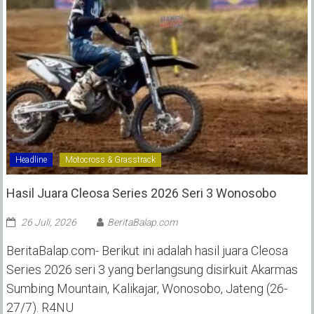
Headline
Motocross & Grasstrack
Hasil Juara Cleosa Series 2026 Seri 3 Wonosobo ‎
26 Juli, 2026
BeritaBalap.com
BeritaBalap.com- Berikut ini adalah hasil juara Cleosa
Series 2026 seri 3 yang berlangsung disirkuit Akarmas
Sumbing Mountain, Kalikajar, Wonosobo, Jateng (26-
27/7). R4NU