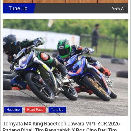
Tune Up
View All
Headline
Road Race
Tune Up
Ternyata MX King Racetech Jawara MP1 YCR 2026
Padang Dibeli Tim Papabebkk X Bos Cino Dari Tim