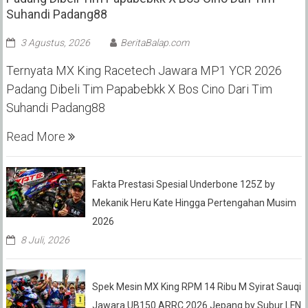
Suhandi Padang88
3 Agustus, 2026
BeritaBalap.com
Ternyata MX King Racetech Jawara MP1 YCR 2026
Padang Dibeli Tim Papabebkk X Bos Cino Dari Tim
Suhandi Padang88
Read More
Fakta Prestasi Spesial Underbone 125Z by
Mekanik Heru Kate Hingga Pertengahan Musim
2026
8 Juli, 2026
Spek Mesin MX King RPM 14 Ribu M Syirat Sauqi
Jawara UB150 ARRC 2026 Jepang by Subur LFN