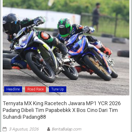
Headline
Road Race
Tune Up
Ternyata MX King Racetech Jawara MP1 YCR 2026
Padang Dibeli Tim Papabebkk X Bos Cino Dari Tim
Suhandi Padang88
3 Agustus, 2026
BeritaBalap.com