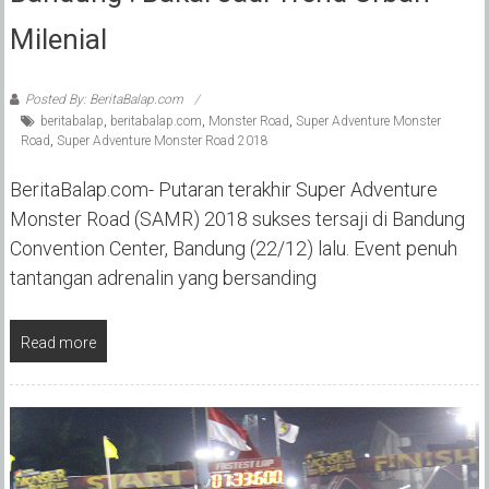
Milenial
Posted By: BeritaBalap.com
beritabalap
,
beritabalap.com
,
Monster Road
,
Super Adventure Monster
Road
,
Super Adventure Monster Road 2018
BeritaBalap.com- Putaran terakhir Super Adventure
Monster Road (SAMR) 2018 sukses tersaji di Bandung
Convention Center, Bandung (22/12) lalu. Event penuh
tantangan adrenalin yang bersanding
Read more