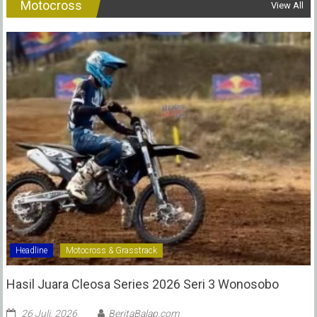
Motocross
View All
Headline
Motocross & Grasstrack
Hasil Juara Cleosa Series 2026 Seri 3 Wonosobo ‎
26 Juli, 2026
BeritaBalap.com