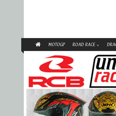
MOTOGP
ROAD RACE
DRA