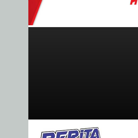
BeritaBalap.com