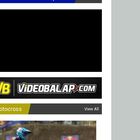
otocross
View All