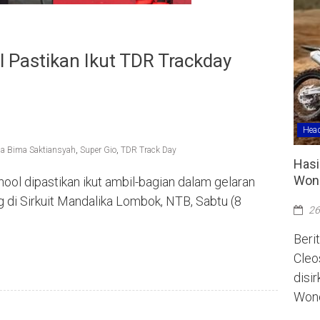
 Pastikan Ikut TDR Trackday
Head
a Bima Saktiansyah
,
Super Gio
,
TDR Track Day
Hasi
Wono
ol dipastikan ikut ambil-bagian dalam gelaran
di Sirkuit Mandalika Lombok, NTB, Sabtu (8
26
Berit
Cleo
disi
Wono