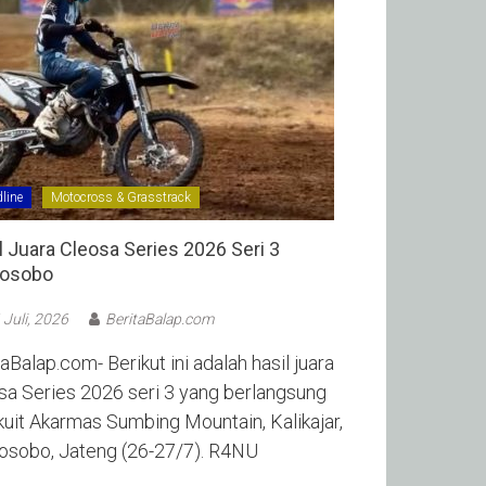
line
Motocross & Grasstrack
l Juara Cleosa Series 2026 Seri 3
sobo ‎
 Juli, 2026
BeritaBalap.com
aBalap.com- Berikut ini adalah hasil juara
sa Series 2026 seri 3 yang berlangsung
rkuit Akarmas Sumbing Mountain, Kalikajar,
sobo, Jateng (26-27/7). R4NU