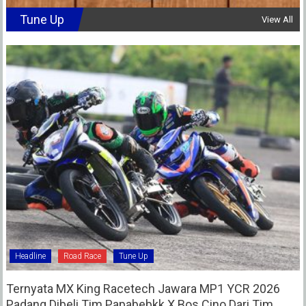
Tune Up
View All
Headline
Road Race
Tune Up
Ternyata MX King Racetech Jawara MP1 YCR 2026
Padang Dibeli Tim Papabebkk X Bos Cino Dari Tim