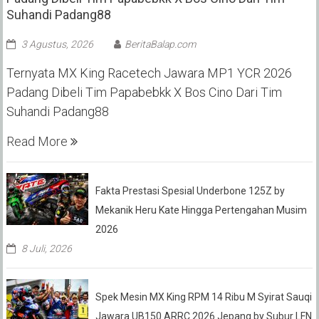
Suhandi Padang88
3 Agustus, 2026
BeritaBalap.com
Ternyata MX King Racetech Jawara MP1 YCR 2026
Padang Dibeli Tim Papabebkk X Bos Cino Dari Tim
Suhandi Padang88
Read More
Fakta Prestasi Spesial Underbone 125Z by
Mekanik Heru Kate Hingga Pertengahan Musim
2026
8 Juli, 2026
Spek Mesin MX King RPM 14 Ribu M Syirat Sauqi
Jawara UB150 ARRC 2026 Jepang by Subur LFN