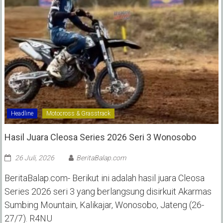
Headline
Motocross & Grasstrack
Hasil Juara Cleosa Series 2026 Seri 3 Wonosobo ‎
26 Juli, 2026
BeritaBalap.com
BeritaBalap.com- Berikut ini adalah hasil juara Cleosa
Series 2026 seri 3 yang berlangsung disirkuit Akarmas
Sumbing Mountain, Kalikajar, Wonosobo, Jateng (26-
27/7). R4NU