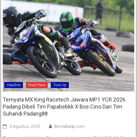
Headline
Road Race
Tune Up
Ternyata MX King Racetech Jawara MP1 YCR 2026
Padang Dibeli Tim Papabebkk X Bos Cino Dari Tim
Suhandi Padang88
3 Agustus, 2026
BeritaBalap.com