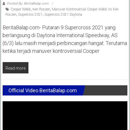
Posted By: BeritaBalap.com
Cooper Webb
,
Ken Roczen
,
Manuver Kontroversial Cooper Webb Vs Ken
Roczen
,
Supercros 2021
,
Supercros 2021 Daytona
BeritaBalap.com- Putaran 9 Supercross 2021 yang
berlangsung di Daytona International Speedway, AS
(6/3) lalu masih menjadi perbincangan hangat. Terutama
ketika terjadi manuver kontroversial Cooper
Read more
Official Video BeritaBalap.com