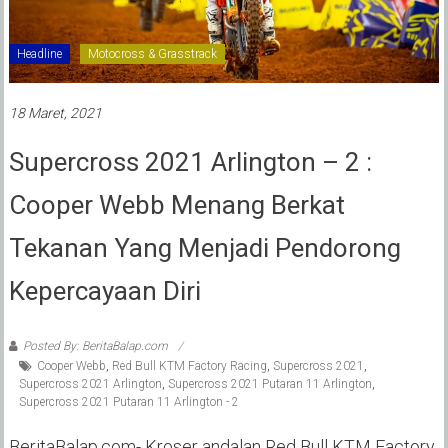
Headline
Motocross & Grasstrack
18 Maret, 2021
Supercross 2021 Arlington – 2 :
Cooper Webb Menang Berkat
Tekanan Yang Menjadi Pendorong
Kepercayaan Diri
Posted By: BeritaBalap.com
Cooper Webb
,
Red Bull KTM Factory Racing
,
Supercross 2021
,
Supercross 2021 Arlington
,
Supercross 2021 Putaran 11 Arlington
,
Supercross 2021 Putaran 11 Arlington - 2
BeritaBalap.com- Kroser andalan Red Bull KTM Factory