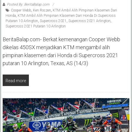
Posted By: BeritaBalap.com
Cooper Webb
,
Ken Roczen
,
KTM Ambil Alih Pimpinan Klasemen Dari
Honda
,
KTM Ambil Alih Pimpinan Klasemen Dari Honda Di Supercross
Putaran 10 Arlington
,
Supercross 2021
,
Supercross 2021 Arlington
,
Supercross 2021 Putaran 10 Arlington
BeritaBalap.com- Berkat kemenangan Cooper Webb
dikelas 450SX menjadikan KTM mengambil alih
pimpinan klasemen dari Honda di Supercross 2021
putaran 10 Arlington, Texas, AS (14/3)
Read more