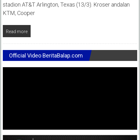
stadion AT&T Arlington, Texas (13/3). Kroser andalan
KTM, Cooper
Read more
Official Video BeritaBalap.com